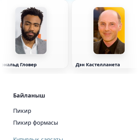
Дональд Гловер
Дэн Кастелланета
Байланыш
Пикир
Пикир формасы
Купуялык саясаты