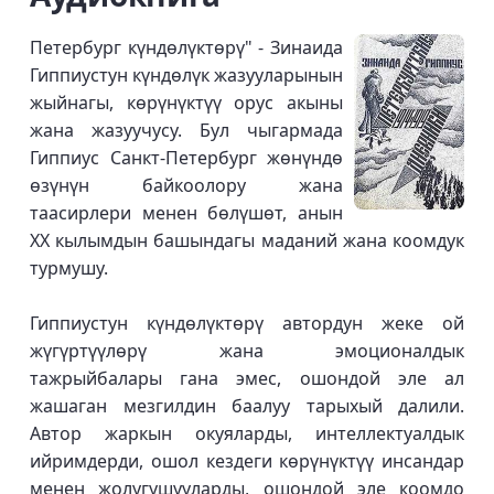
Петербург күндөлүктөрү" - Зинаида
Гиппиустун күндөлүк жазууларынын
жыйнагы, көрүнүктүү орус акыны
жана жазуучусу. Бул чыгармада
Гиппиус Санкт-Петербург жөнүндө
өзүнүн байкоолору жана
таасирлери менен бөлүшөт, анын
XX кылымдын башындагы маданий жана коомдук
турмушу.
Гиппиустун күндөлүктөрү автордун жеке ой
жүгүртүүлөрү жана эмоционалдык
тажрыйбалары гана эмес, ошондой эле ал
жашаган мезгилдин баалуу тарыхый далили.
Автор жаркын окуяларды, интеллектуалдык
ийримдерди, ошол кездеги көрүнүктүү инсандар
менен жолугушууларды, ошондой эле коомдо