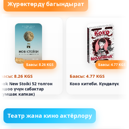
Жүрөктөрдү багындырат
Баасы: 8.26 KGS
Баасы: 4.77 KGS
Баасы: 8.26 KGS
Баасы: 4.77 KGS
ook New Stoiki 52 толгон
Коко китеби. Күндөлүк
жашоо үчүн сабактар
(жумшак капкак)
Театр жана кино актёрлору