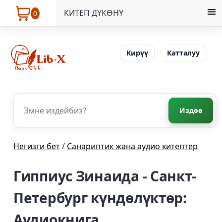
КИТЕП ДҮКӨНҮ
0
Кирүү
Катталуу
Издөө
Негизги бет
/
Санариптик жана аудио китептер
Гиппиус Зинаида - Санкт-
Петербург күндөлүктөр:
Аудиокнига