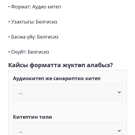
• Формат: Аудио китеп
• Узактыгы: Белгисиз
• Басма үйү: Белгисиз
• Окуйт: Белгисиз
Кайсы форматта жүктөп алабыз?
Аудиокитеп же санариптик китеп
Китептин тили