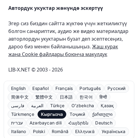
Автордук укуктар жөнүндө эскертүү
Эгер сиз биздин сайтта жүктөө үчүн жеткиликтүү
болгон санариптик, аудио же видео материалдар
авторлордун укуктарын бузат деп эсептесеңиз,
дароо биз менен байланышыңыз.
Жаш курак
жана Cookie файлдары боюнча макулдук
LIB-X.NET © 2003 - 2026
English
Español
Français
Português
Русский
简体中文
繁體中文
日本語
한국어
हिन्दी
فارسی
العربية
Türkçe
Oʻzbekcha
Қазақ
Türkmençe
Кыргызча
Тоҷикӣ
ქართული
עברית
Azərbaycan dili
Հայերեն
Deutsch
Italiano
Polski
Română
Ελληνικά
Українська