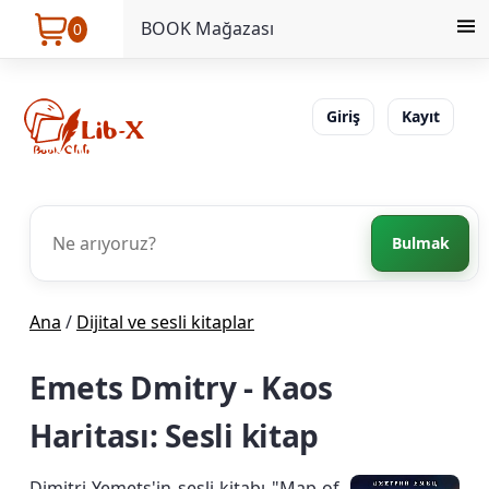
BOOK Mağazası
0
Giriş
Kayıt
Bulmak
Ana
/
Dijital ve sesli kitaplar
Emets Dmitry - Kaos
Haritası: Sesli kitap
Dimitri Yemets'in sesli kitabı "Map of