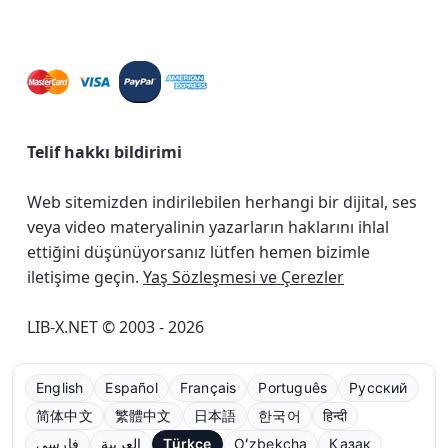
Telif hakkı bildirimi
Web sitemizden indirilebilen herhangi bir dijital, ses
veya video materyalinin yazarların haklarını ihlal
ettiğini düşünüyorsanız lütfen hemen bizimle
iletişime geçin.
Yaş Sözleşmesi ve Çerezler
LIB-X.NET © 2003 - 2026
English
Español
Français
Português
Русский
简体中文
繁體中文
日本語
한국어
हिन्दी
فارسی
العربية
Türkçe
Oʻzbekcha
Қазақ