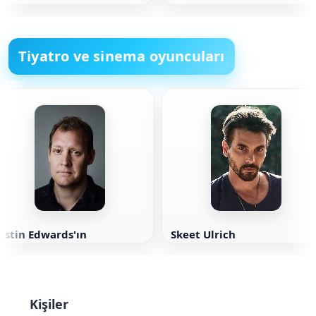
Tiyatro ve sinema oyuncuları
ustin Edwards'ın
Skeet Ulrich
Kişiler