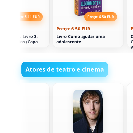
Preço: 5.11 EUR
Preço: 6.50 EUR
5.11 EUR
Preço: 6.50 EUR
P
erreiros 1. Livro 3.
Livro Como ajudar uma
O
 de segredos (Capa
adolescente
C
v
D
Atores de teatro e cinema
lker