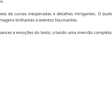
s.
heia de curvas inesperadas e detalhes intrigantes. O áu
magens brilhantes e eventos fascinantes.
s nuances e emoções do texto, criando uma imersão comple