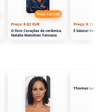
Preço: 8.82 EUR
Preço: 8
Preço: 8.82 EUR
Preço: 8.12 EUR
O livro Corações de cerâmica.
É básico! Detetive cien
Natalia Matolinec Fantasia
Thomas Lennon