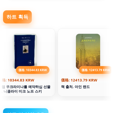
하트 획득
価格: 10344.83 KRW
価格: 12413.79 KRW
価格: 10344.83 KRW
価格: 12413.79 KRW
독립 우크라이나를 예약하십 선물
책 출처. 아인 랜드
판. 니콜라이 미크 노프 스키