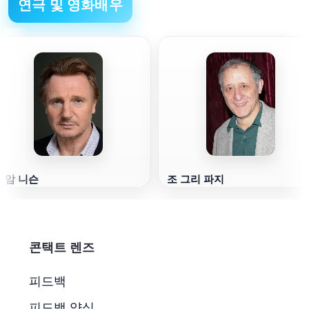
연극 및 영화배우
리암 니슨
조 그리 파지
콘택트 렌즈
피드백
피드백 양식