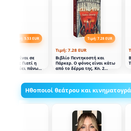
Τιμή: 5.53 EUR
Τιμή: 7.28 EUR
.53 EUR
Τιμή: 7.28 EUR
Τ
ο για να είναι σε
Βιβλίο Πεντηκοστή και
Β
είναι όλα: Γιατί η
Πάρκερ. Ο φόνος είναι κάτω
α θριαμβεύει πάνω
από το δέρμα της. Kn. 2
 εξειδίκευση
Steven Spotswood (στα
ουκρανικά)
Ηθοποιοί θεάτρου και κινηματογρ
ς Σάμσον