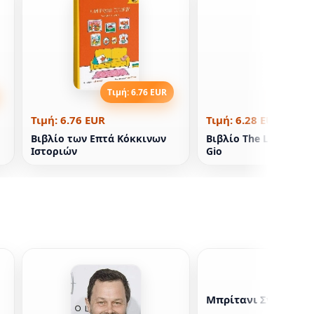
Τιμή: 6.76 EUR
Τιμή: 6
Τιμή: 6.76 EUR
Τιμή: 6.28 EUR
Βιβλίο των Επτά Κόκκινων
Βιβλίο The Last Camel
Ιστοριών
Gio
Μπρίτανι Σνόου