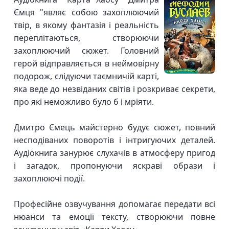
Ємця "являє собою захоплюючий
твір, в якому фантазія і реальність
переплітаються, створюючи
захоплюючий сюжет. Головний
герой відправляється в неймовірну
подорож, слідуючи таємничій карті,
яка веде до незвіданих світів і розкриває секрети,
про які неможливо було б і мріяти.
Дмитро Ємець майстерно будує сюжет, повний
несподіваних поворотів і інтригуючих деталей.
Аудіокнига занурює слухачів в атмосферу пригод
і загадок, пропонуючи яскраві образи і
захоплюючі події.
Професійне озвучування допомагає передати всі
нюанси та емоції тексту, створюючи повне