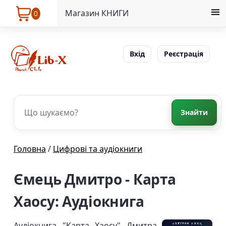
Магазин КНИГИ
0
Вхід
Реєстрація
Знайти
Головна
/
Цифрові та аудіокниги
Ємець Дмитро - Карта
Хаосу: Аудіокнига
Аудіокнига "Карта Хаосу" Дмитра