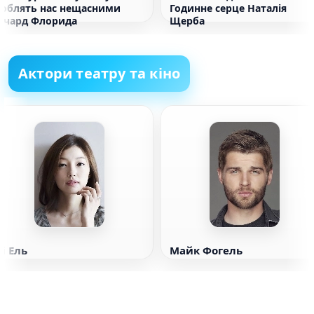
роблять нас нещасними
Годинне серце Наталія
Річард Флорида
Щерба
Актори театру та кіно
і Ель
Майк Фогель