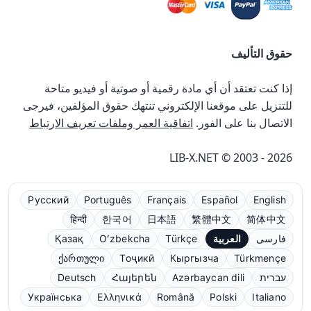
حقوق التأليف
إذا كنت تعتقد أن أي مادة رقمية أو صوتية أو فيديو متاحة
للتنزيل على موقعنا الإلكتروني تنتهك حقوق المؤلفين، فيرجى
الاتصال بنا على الفور.
اتفاقية العمر وملفات تعريف الارتباط
LIB-X.NET © 2003 - 2026
Русский
Português
Français
Español
English
हिन्दी
한국어
日本語
繁體中文
简体中文
فارسی
العربية
Türkçe
Oʻzbekcha
Қазақ
ქართული
Тоҷикӣ
Кыргызча
Türkmençe
עברית
Azərbaycan dili
Հայերեն
Deutsch
Українська
Ελληνικά
Română
Polski
Italiano