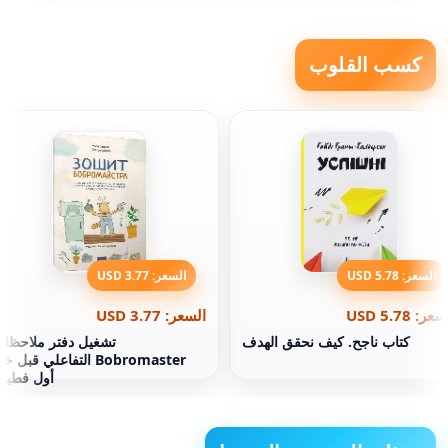
كسب القلوب
السعر: 5.78 USD
السعر: 3.77 USD
عر: 5.78 USD
السعر: 3.77 USD
كتاب ناجح. كيف نحقق الهدف
تشغيل دفتر ملاحظا
Bobromaster التفاعلي قبل خ
أول فطير