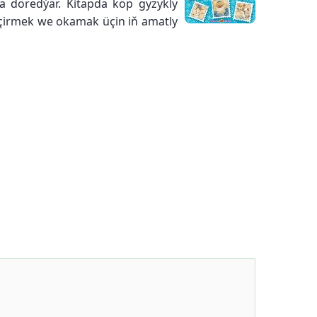
ýa döredýär. Kitapda köp gyzykly
geçirmek we okamak üçin iň amatly