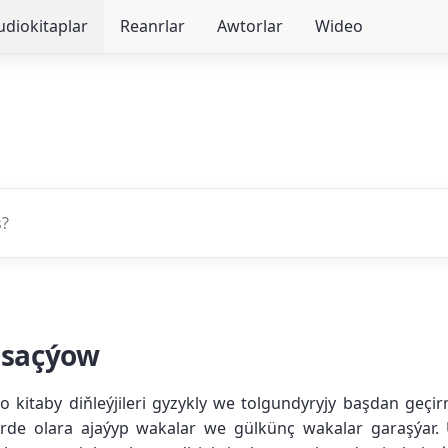
udiokitaplar
Reanrlar
Awtorlar
Wideo
Usaçýow
itaby diňleýjileri gyzykly we tolgundyryjy başdan geçir
erde olara ajaýyp wakalar we gülkünç wakalar garaşýar. 