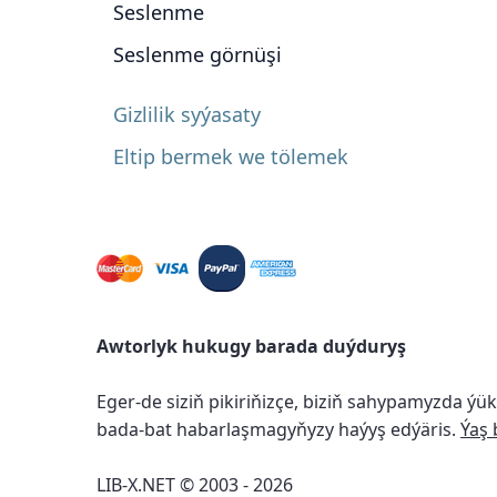
Seslenme
Seslenme görnüşi
Gizlilik syýasaty
Eltip bermek we tölemek
Awtorlyk hukugy barada duýduryş
Eger-de siziň pikiriňizçe, biziň sahypamyzda ýü
bada-bat habarlaşmagyňyzy haýyş edýäris.
Ýaş 
LIB-X.NET © 2003 - 2026