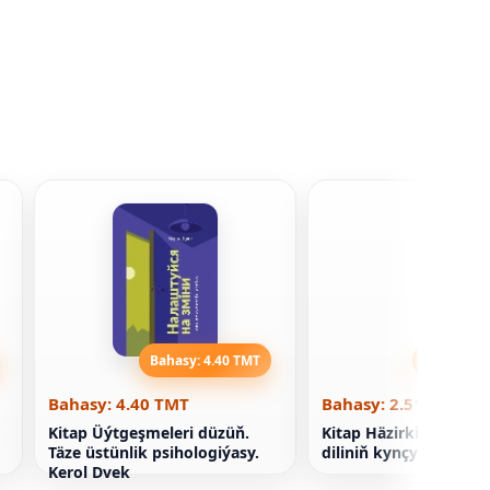
Bahasy: 4.40 TMT
Bahasy: 2
Bahasy: 4.40 TMT
Bahasy: 2.51 TMT
Kitap Üýtgeşmeleri düzüň.
Kitap Häzirki zaman u
Täze üstünlik psihologiýasy.
diliniň kynçylyklaryny
Kerol Dvek