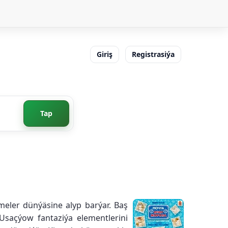
Giriş
Registrasiýa
Tap
meler dünýäsine alyp barýar. Baş
Usaçýow fantaziýa elementlerini