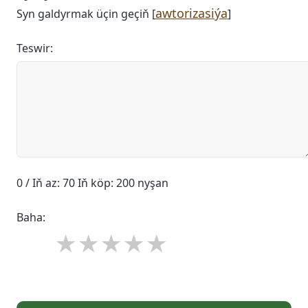
awtorizasiýa
Syn galdyrmak üçin geçiň [
]
Teswir:
0 / Iň az: 70 Iň köp: 200 nyşan
Baha: