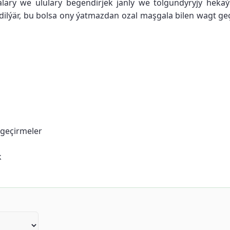
galary we ululary begendirjek janly we tolgundyryjy heka
şidilýär, bu bolsa ony ýatmazdan ozal maşgala bilen wagt 
 geçirmeler
k