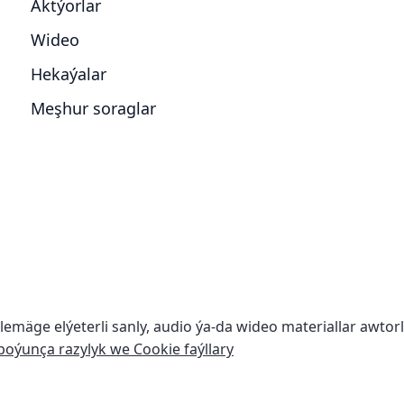
Aktýorlar
Wideo
Hekaýalar
Meşhur soraglar
klemäge elýeterli sanly, audio ýa-da wideo materiallar awtor
boýunça razylyk we Cookie faýllary