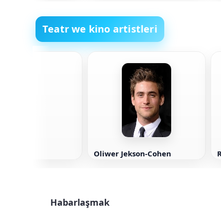
Teatr we kino artistleri
anks
Oliwer Jekson-Cohen
Habarlaşmak