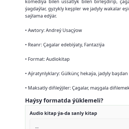
komediýa bilen ussatlyk bilen birleşdirip, ça
ýagdaýlar, gyzykly keşpler we jadyly wakalar e
saýlama edýär.
• Awtory: Andreý Usaçýow
• Reanr: Çagalar edebiýaty, Fantaziýa
• Format: Audiokitap
• Aýratynlyklary: Gülkünç hekaýa, jadyly başdan
• Maksatly diňleýjiler: Çagalar, maşgala diňleme
Haýsy formatda ýüklemeli?
Audio kitap ýa-da sanly kitap