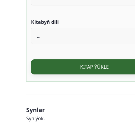
Kitabyň dili
KITAP ÝÜKLE
Synlar
Syn ýok.