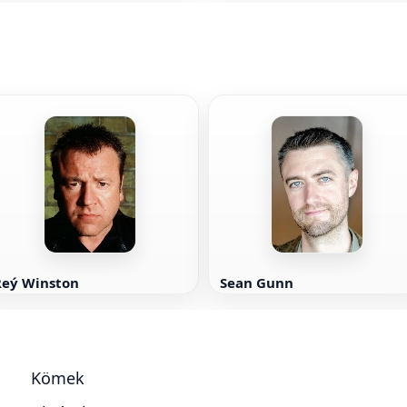
Reý Winston
Sean Gunn
Kömek