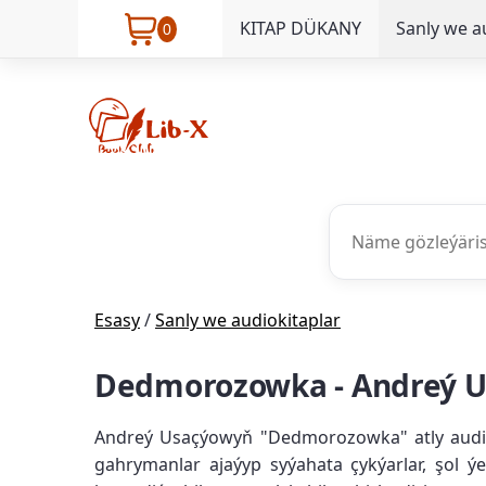
KITAP DÜKANY
Sanly we a
0
Esasy
/
Sanly we audiokitaplar
Dedmorozowka - Andreý 
Andreý Usaçýowyň "Dedmorozowka" atly audio k
gahrymanlar ajaýyp syýahata çykýarlar, şol ý