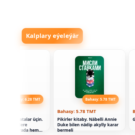
Kalplary eýeleýär
Bahasy: 6.28 TMT
Bahasy: 5.78 TMT
 6.28 TMT
Bahasy: 5.78 TMT
adaly ene-atalar üçin.
Pikirler kitaby. Näbelli Annie
G
täze şertlere
Duke bilen nädip akylly karar
şmagy barada hemme
bermeli