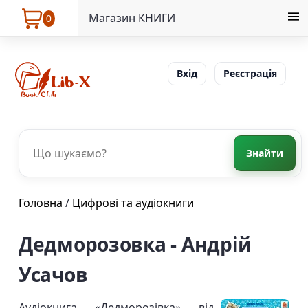
Магазин КНИГИ
0
Вхід
Реєстрація
Знайти
Головна
/
Цифрові та аудіокниги
Дедморозовка - Андрій
Усачов
Аудіокнига «Дедморозівка» від