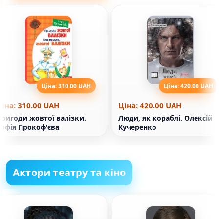
Ціна: 310.00 UAH
Ціна: 420.00 UAH
Ціна: 310.00 UAH
Ціна: 420.00 UAH
ригоди жовтої валізки.
Люди, як кораблі. Олексій
Софія Прокоф'єва
Кучеренко
Актори театру та кіно