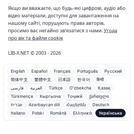
Якщо ви вважаєте, що будь-які цифрові, аудіо або
відео матеріали, доступні для завантаження на
нашому сайті, порушують права авторів,
просимо вас негайно зв'язатися з нами.
Угода
про вік та файли cookie
LIB-X.NET © 2003 - 2026
English
Español
Français
Português
Русский
简体中文
繁體中文
日本語
한국어
हिन्दी
فارسی
العربية
Türkçe
Oʻzbekcha
Қазақ
Türkmençe
Кыргызча
Тоҷикӣ
ქართული
עברית
Azərbaycan dili
Հայերեն
Deutsch
Italiano
Polski
Română
Ελληνικά
Українська