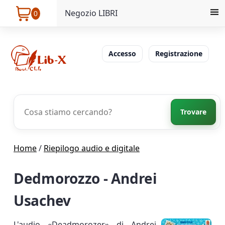
Negozio LIBRI
0
Accesso
Registrazione
Trovare
Home
/
Riepilogo audio e digitale
Dedmorozzo - Andrei
Usachev
L'audio «Deadmorozer» di Andrei