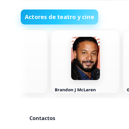
dejar tiempo para ti mismo.
Kendra Adachi
Actores de teatro y cine
e Stamp
Brandon J McLaren
Contactos