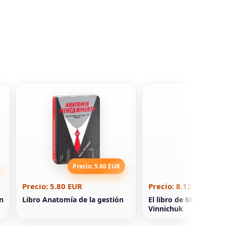
Precio: 5.80 EUR
Precio: 8
Precio: 5.80 EUR
Precio: 8.12 EUR
n
Libro Anatomía de la gestión
El libro de Malva Land
Vinnichuk