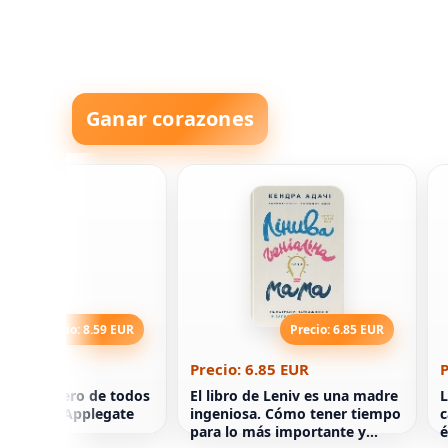
Ganar corazones
Precio: 8.59 EUR
Precio: 6.85 EUR
8.59 EUR
Precio: 6.85 EUR
P
a. El primero de todos
El libro de Leniv es una madre
L
Catherine Applegate
ingeniosa. Cómo tener tiempo
c
para lo más importante y
é