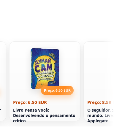
Preço: 6.50 EUR
Preço: 8
Preço: 6.50 EUR
Preço: 8.59 EUR
r
Livro Pensa Você:
O seguidor. Sozinha n
Desenvolvendo o pensamento
mundo. Livro 1 Kather
crítico
Applegate