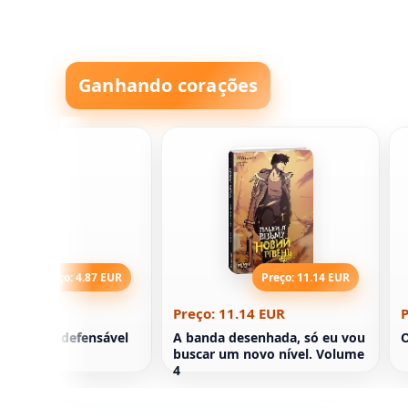
Ganhando corações
Preço: 4.87 EUR
Preço: 11.14 EUR
4.87 EUR
Preço: 11.14 EUR
P
tratégia Indefensável
A banda desenhada, só eu vou
O
buscar um novo nível. Volume
4