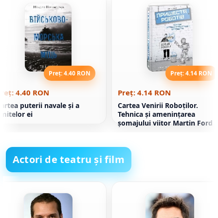
Preț: 4.40 RON
Preț: 4.14 RON
reț: 4.40 RON
Preț: 4.14 RON
artea puterii navale şi a
Cartea Venirii Roboţilor.
imitelor ei
Tehnica și amenințarea
șomajului viitor Martin Ford
Actori de teatru și film