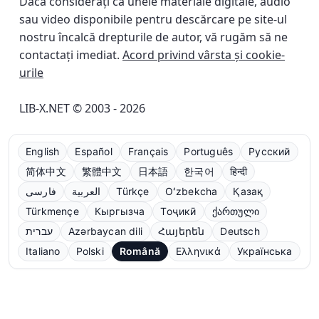
Dacă considerați că unele materiale digitale, audio
sau video disponibile pentru descărcare pe site-ul
nostru încalcă drepturile de autor, vă rugăm să ne
contactați imediat.
Acord privind vârsta și cookie-
urile
LIB-X.NET © 2003 - 2026
English
Español
Français
Português
Русский
简体中文
繁體中文
日本語
한국어
हिन्दी
فارسی
العربية
Türkçe
Oʻzbekcha
Қазақ
Türkmençe
Кыргызча
Тоҷикӣ
ქართული
עברית
Azərbaycan dili
Հայերեն
Deutsch
Italiano
Polski
Română
Ελληνικά
Українська