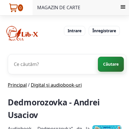
MAGAZIN DE CARTE
0
Intrare
Înregistrare
Căutare
Principal
/
Digital și audiobook-uri
Dedmorozovka - Andrei
Usaciov
Audiobook „Dedmorozovka” de la