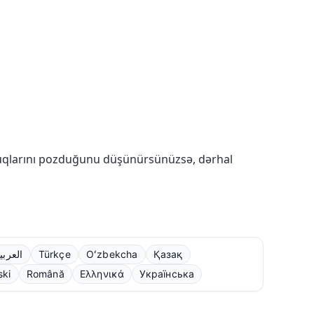
quqlarını pozduğunu düşünürsünüzsə, dərhal
العربي
Türkçe
Oʻzbekcha
Қазақ
ski
Română
Ελληνικά
Українська