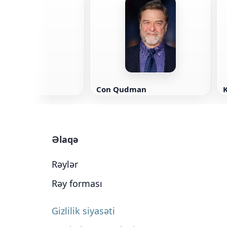
Con Qudman
K
Əlaqə
Rəylər
Rəy forması
Gizlilik siyasəti