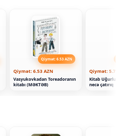
Qiymət: 6.53 AZN
Qiymət: 5
Qiymət: 6.53 AZN
Qiymət: 5.78 AZN
Vasyukovkadan Toreadoranın
Kitab Uğurlu. Məqsəd
kitabı (MƏKTƏB)
necə çatırıq