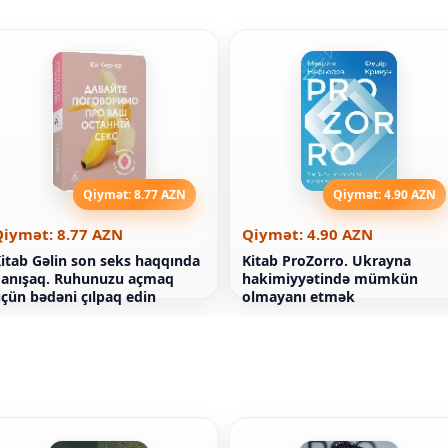
Qiymət: 8.77 AZN
Qiymət: 4.90 AZN
Qiymət: 8.77 AZN
Qiymət: 4.90 AZN
itab Gəlin son seks haqqında
Kitab ProZorro. Ukrayna
anışaq. Ruhunuzu açmaq
hakimiyyətində mümkün
çün bədəni çılpaq edin
olmayanı etmək