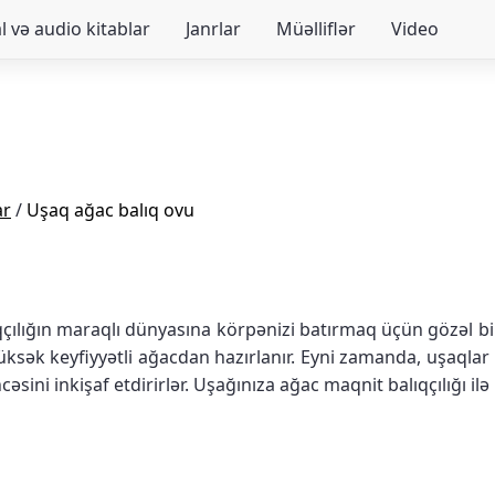
 və audio kitablar
Janrlar
Müəlliflər
Video
ar
/
Uşaq ağac balıq ovu
qçılığın maraqlı dünyasına körpənizi batırmaq üçün gözəl bi
üksək keyfiyyətli ağacdan hazırlanır. Eyni zamanda, uşaqlar 
cəsini inkişaf etdirirlər. Uşağınıza ağac maqnit balıqçılığı i