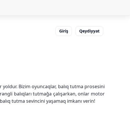
Giriş
Qeydiyyat
r yoldur. Bizim oyuncaqlar, balıq tutma prosesini
rəngli balıqları tutmağa çalışarkən, onlar motor
lə balıq tutma sevincini yaşamaq imkanı verin!