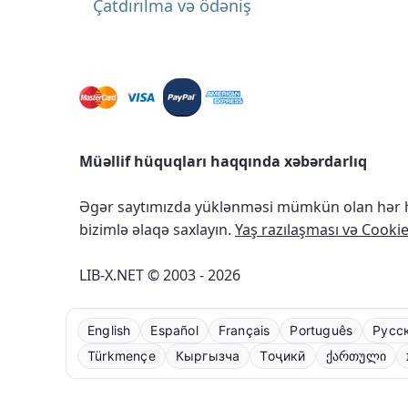
Çatdırılma və ödəniş
Müəllif hüquqları haqqında xəbərdarlıq
Əgər saytımızda yüklənməsi mümkün olan hər ha
bizimlə əlaqə saxlayın.
Yaş razılaşması və Cookie 
LIB-X.NET © 2003 - 2026
English
Español
Français
Português
Русс
Türkmençe
Кыргызча
Тоҷикӣ
ქართული