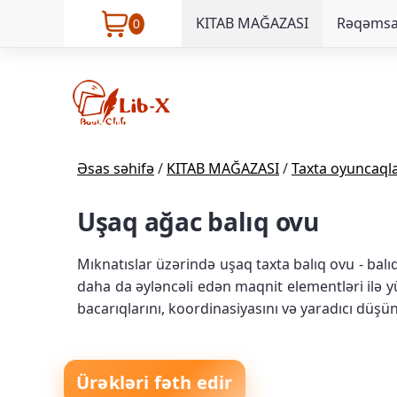
KITAB MAĞAZASI
Rəqəmsal
0
Əsas səhifə
/
KITAB MAĞAZASI
/
Taxta oyuncaql
Uşaq ağac balıq ovu
Mıknatıslar üzərində uşaq taxta balıq ovu - balı
daha da əyləncəli edən maqnit elementləri ilə y
bacarıqlarını, koordinasiyasını və yaradıcı düşün
Ürəkləri fəth edir