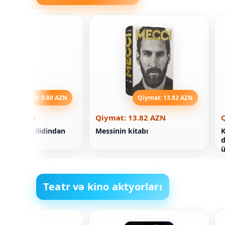
Qiymət: 9.80 AZN
Qiymət: 13.82 AZN
 9.80 AZN
Qiymət: 13.82 AZN
abı. Qapı kilidindən
Messinin kitabı
K
xəyal
d
ü
Teatr və kino aktyorları