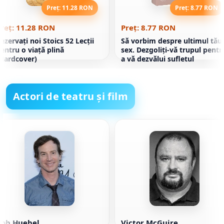
Preț: 11.28 RON
Preț: 8.77 RON
reț: 11.28 RON
Preț: 8.77 RON
ezervați noi Stoics 52 Lecții
Să vorbim despre ultimul tău
entru o viață plină
sex. Dezgoliți-vă trupul pentr
Hardcover)
a vă dezvălui sufletul
Actori de teatru și film
Rob Huebel
Victor McGuire