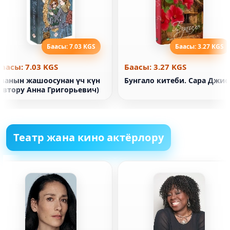
Баасы: 7.03 KGS
Баасы: 3.27 KGS
Баасы: 7.03 KGS
Баасы: 3.27 KGS
Еванын жашоосунан үч күн
Бунгало китеби. Сара Джио
(автору Анна Григорьевич)
Театр жана кино актёрлору