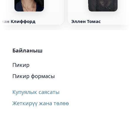
Сиан Клиффорд
Эллен Томас
Байланыш
Пикир
Пикир формасы
Купуялык саясаты
Жеткирүү жана төлөө