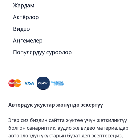
Жардам
Актёрлор
Видео
Аңгемелер
Популярдуу суроолор
Автордук укуктар жөнүндө эскертүү
Эгер сиз биздин сайтта жүктөө үчүн жеткиликтүү
болгон санариптик, аудио же видео материалдар
авторлордун укуктарын бузат деп эсептесеңиз,