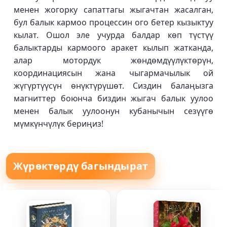
менен жогорку сапаттагы жыгачтан жасалган,
бул балык кармоо процессин ого бетер кызыктуу
кылат. Ошол эле учурда балдар көп түстүү
балыктарды кармоого аракет кылып жатканда,
алар мотордук жөндөмдүүлүктөрүн,
координациясын жана чыгармачылык ой
жүгүртүүсүн өнүктүрүшөт. Сиздин балаңызга
магниттер боюнча биздин жыгач балык уулоо
менен балык уулоонун кубанычын сезүүгө
мүмкүнчүлүк бериңиз!
Жүрөктөрдү багындырат