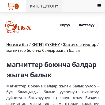
КИТЕП ДҮКӨНҮ
0
Кирүү
Катталуу
Негизги бет
/
КИТЕП ДҮКӨНҮ
/
Жыгач оюнчуктар
/
магниттер боюнча балдар жыгач балык
магниттер боюнча балдар
жыгач балык
Магниттер боюнча балдар жыгач балык уулоо -
бул балаңызды балык уулоонун кызыктуу
дүйнөсүнө батыруунун эң сонун жолу. Биздин
оюнчуктар магниттик элементтерди колдонуу