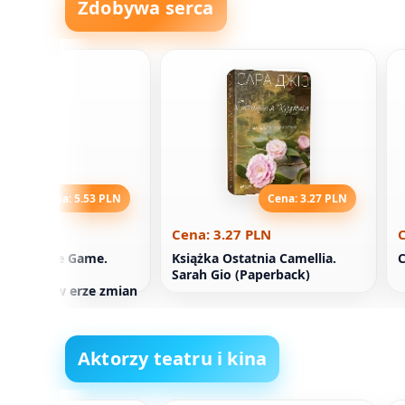
Zdobywa serca
Cena: 5.53 PLN
Cena: 3.27 PLN
.53 PLN
Cena: 3.27 PLN
C
k Infinite Game.
Książka Ostatnia Camellia.
C
ność jako
Sarah Gio (Paperback)
carstwo w erze zmian
Aktorzy teatru i kina