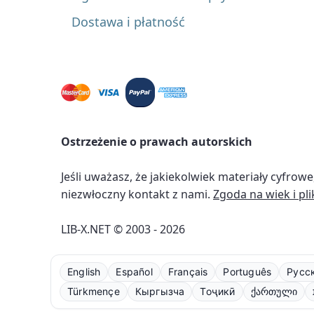
Dostawa i płatność
Ostrzeżenie o prawach autorskich
Jeśli uważasz, że jakiekolwiek materiały cyfro
niezwłoczny kontakt z nami.
Zgoda na wiek i pli
LIB-X.NET © 2003 - 2026
English
Español
Français
Português
Русс
Türkmençe
Кыргызча
Тоҷикӣ
ქართული