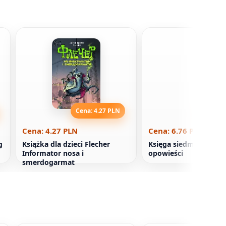
Cena: 4.27 PLN
Cena: 6
Cena: 4.27 PLN
Cena: 6.76 PLN
g
Książka dla dzieci Flecher
Księga siedmiu czerw
Informator nosa i
opowieści
smerdogarmat