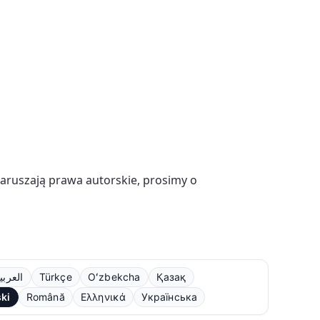
naruszają prawa autorskie, prosimy o
العربي
Türkçe
Oʻzbekcha
Қазақ
ski
Română
Ελληνικά
Українська