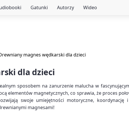
audiobooki
Gatunki
Autorzy
Wideo
Drewniany magnes wędkarski dla dzieci
ki dla dzieci
idealnym sposobem na zanurzenie malucha w fascynującym
cą elementów magnetycznych, co sprawia, że proces połowu 
 rozwijają swoje umiejętności motoryczne, koordynację
 drewnianymi magnesami!