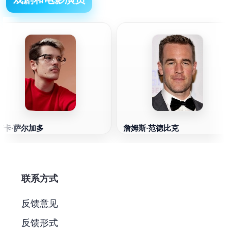
卢卡·萨尔加多
詹姆斯·范德比克
联系方式
反馈意见
反馈形式