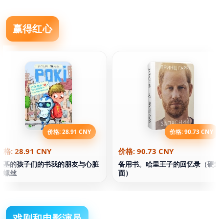
赢得红心
价格: 28.91 CNY
价格: 90.73 CNY
价格: 28.91 CNY
价格: 90.73 CNY
洛基的孩子们的书我的朋友与心脏
备用书。哈里王子的回忆录（硬
和螺丝
面）
戏剧和电影演员