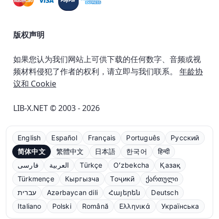
版权声明
如果您认为我们网站上可供下载的任何数字、音频或视
频材料侵犯了作者的权利，请立即与我们联系。
年龄协
议和 Cookie
LIB-X.NET © 2003 - 2026
English
Español
Français
Português
Русский
简体中文
繁體中文
日本語
한국어
हिन्दी
فارسی
العربية
Türkçe
Oʻzbekcha
Қазақ
Türkmençe
Кыргызча
Тоҷикӣ
ქართული
עברית
Azərbaycan dili
Հայերեն
Deutsch
Italiano
Polski
Română
Ελληνικά
Українська