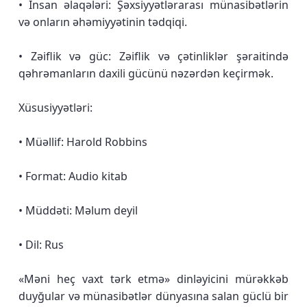
• İnsan əlaqələri: Şəxsiyyətlərarası münasibətlərin
və onların əhəmiyyətinin tədqiqi.
• Zəiflik və güc: Zəiflik və çətinliklər şəraitində
qəhrəmanların daxili gücünü nəzərdən keçirmək.
Xüsusiyyətləri:
• Müəllif: Harold Robbins
• Format: Audio kitab
• Müddəti: Məlum deyil
• Dil: Rus
«Məni heç vaxt tərk etmə» dinləyicini mürəkkəb
duyğular və münasibətlər dünyasına salan güclü bir