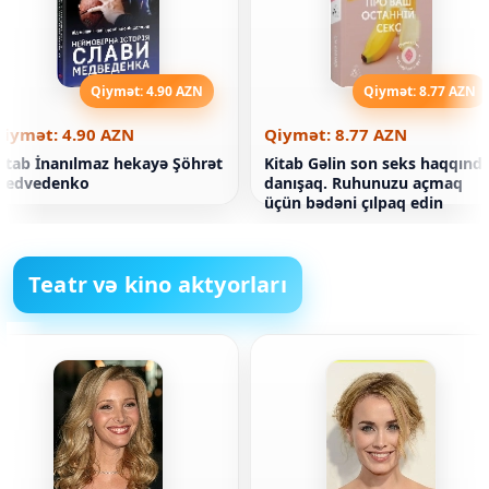
Qiymət: 4.90 AZN
Qiymət: 8.77 AZN
Qiymət: 4.90 AZN
Qiymət: 8.77 AZN
itab İnanılmaz hekayə Şöhrət
Kitab Gəlin son seks haqqınd
Medvedenko
danışaq. Ruhunuzu açmaq
üçün bədəni çılpaq edin
Teatr və kino aktyorları