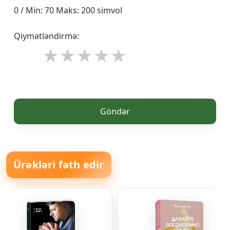
0 / Min: 70 Maks: 200 simvol
Qiymətləndirmə:
Göndər
Ürəkləri fəth edir