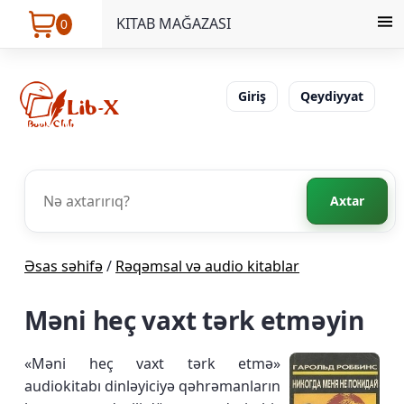
KITAB MAĞAZASI
0
Giriş
Qeydiyyat
Axtar
Əsas səhifə
/
Rəqəmsal və audio kitablar
Məni heç vaxt tərk etməyin
«Məni heç vaxt tərk etmə»
audiokitabı dinləyiciyə qəhrəmanların