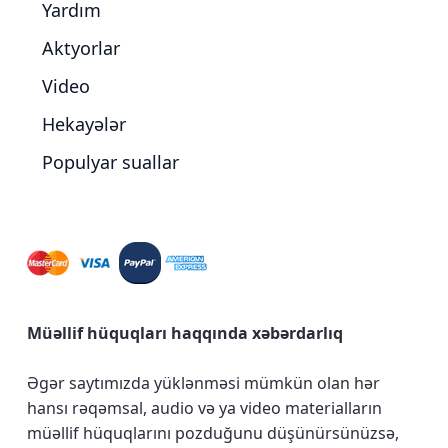
Yardım
Aktyorlar
Video
Hekayələr
Populyar suallar
Müəllif hüquqları haqqında xəbərdarlıq
Əgər saytımızda yüklənməsi mümkün olan hər
hansı rəqəmsal, audio və ya video materialların
müəllif hüquqlarını pozduğunu düşünürsünüzsə,