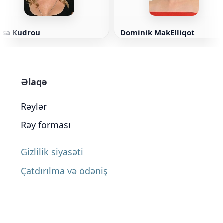
Lisa Kudrou
Dominik MakElliqot
Əlaqə
Rəylər
Rəy forması
Gizlilik siyasəti
Çatdırılma və ödəniş