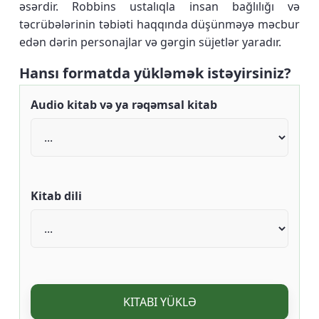
əsərdir. Robbins ustalıqla insan bağlılığı və
təcrübələrinin təbiəti haqqında düşünməyə məcbur
edən dərin personajlar və gərgin süjetlər yaradır.
Hansı formatda yükləmək istəyirsiniz?
Audio kitab və ya rəqəmsal kitab
Kitab dili
KITABI YÜKLƏ