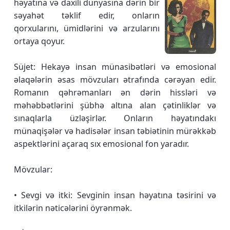
həyatına və daxili dünyasına dərin bir
səyahət təklif edir, onların
qorxularını, ümidlərini və arzularını
ortaya qoyur.
Süjet: Hekayə insan münasibətləri və emosional
əlaqələrin əsas mövzuları ətrafında cərəyan edir.
Romanın qəhrəmanları ən dərin hissləri və
məhəbbətlərini şübhə altına alan çətinliklər və
sınaqlarla üzləşirlər. Onların həyatındakı
münaqişələr və hadisələr insan təbiətinin mürəkkəb
aspektlərini açaraq sıx emosional fon yaradır.
Mövzular:
• Sevgi və itki: Sevginin insan həyatına təsirini və
itkilərin nəticələrini öyrənmək.