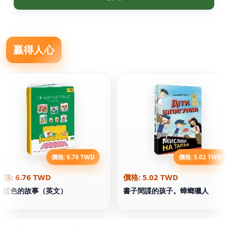
贏得人心
價格: 6.76 TWD
價格: 5.02 TWD
價格: 6.76 TWD
價格: 5.02 TWD
七紅色的故事（英文）
書子間諜的孩子。蟑螂獵人