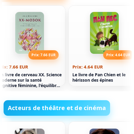
Prix: 7.66 EUR
Prix: 4.64 EUR
rix: 7.66 EUR
Prix: 4.64 EUR
n livre de cerveau XX. Science
Le livre de Pan Chien et le
oderne sur la santé
hérisson des épines
ognitive féminine, l'équilibre
ormonal, le sommeil et la
mémoire
Acteurs de théâtre et de cinéma