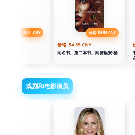
价格: 48.91 CNY
价格: 54.55 CNY
.91 CNY
价格: 54.55 CNY
故事（英文）
同名书。第二本书。阿德里安·杨
戏剧和电影演员
格巴基