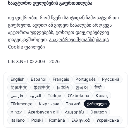
საავტორო უფლებების გაფრთხილება
თუ ფიქრობთ, რომ ჩვენი საიტიდან ჩამოსატვირთი
ციფრული, აუდიო ან ვიდეო მასალები არღვევს
ავტორთა უფლებებს, გთხოვთ დაუყოვნებლივ
დაგვიკავშირდეთ.
ასაკობრივი შეთანხმება და
Cookie ფაილები
LIB-X.NET © 2003 - 2026
English
Español
Français
Português
Русский
简体中文
繁體中文
日本語
한국어
हिन्दी
فارسی
العربية
Türkçe
Oʻzbekcha
Қазақ
Türkmençe
Кыргызча
Тоҷикӣ
ქართული
עברית
Azərbaycan dili
Հայերեն
Deutsch
Italiano
Polski
Română
Ελληνικά
Українська