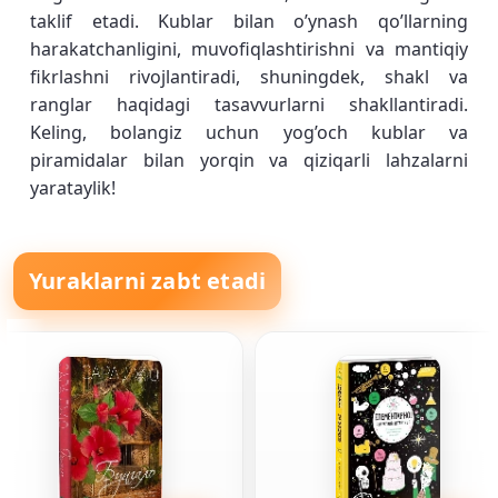
taklif etadi. Kublar bilan o’ynash qo’llarning
harakatchanligini, muvofiqlashtirishni va mantiqiy
fikrlashni rivojlantiradi, shuningdek, shakl va
ranglar haqidagi tasavvurlarni shakllantiradi.
Keling, bolangiz uchun yog’och kublar va
piramidalar bilan yorqin va qiziqarli lahzalarni
yarataylik!
Yuraklarni zabt etadi