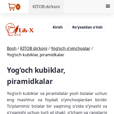
KITOB do’koni
0
Kirish
Ro‘yxatdan o‘tish
Bosh
/
KITOB do’koni
/
Yog’och o’yinchoqlar
/
Yog’och kubiklar, piramidkalar
Yog’och kubiklar,
piramidkalar
Yog’och kubiklar va piramidalar yosh bolalar uchun
eng mashhur va foydali o’yinchoqlardan biridir.
To’plamimiz bolalar bir vaqtning o’zida o’ynashi va
o’rganishi uchun turli xil shakl, o’lcham va ranglarni