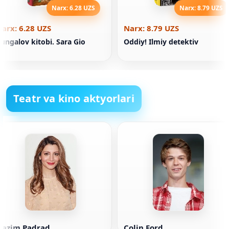
Narx: 6.28 UZS
Narx: 8.79 UZS
arx: 6.28 UZS
Narx: 8.79 UZS
ungalov kitobi. Sara Gio
Oddiy! Ilmiy detektiv
Teatr va kino aktyorlari
Nazim Padrad
Colin Ford