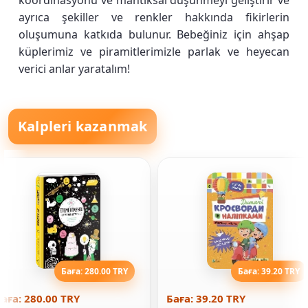
koordinasyonu ve mantıksal düşünmeyi geliştirir ve
ayrıca şekiller ve renkler hakkında fikirlerin
oluşumuna katkıda bulunur. Bebeğiniz için ahşap
küplerimiz ve piramitlerimizle parlak ve heyecan
verici anlar yaratalım!
Kalpleri kazanmak
Баға: 280.00 TRY
Баға: 39.20 TRY
аға: 280.00 TRY
Баға: 39.20 TRY