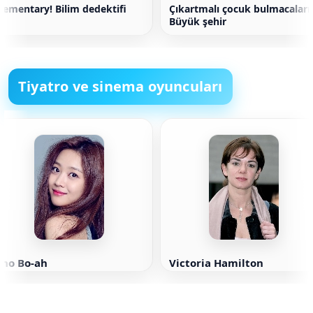
lementary! Bilim dedektifi
Çıkartmalı çocuk bulmacaları.
Büyük şehir
Tiyatro ve sinema oyuncuları
Cho Bo-ah
Victoria Hamilton