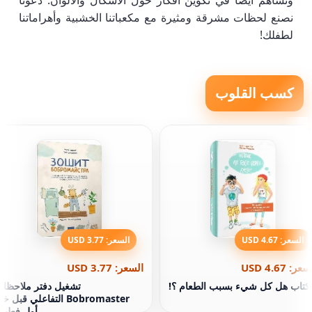
وتساهم أيضًا في تكوين أفكار حول الأشكال والألوان. دعونا
نصنع لحظات مشرقة ومثيرة مع مكعباتنا الخشبية وأهراماتنا
لطفلك!
كسب القلوب
السعر: 4.67 USD
السعر: 3.77 USD
عر: 4.67 USD
السعر: 3.77 USD
كتاب هل كل شيء بسبب الطعام ؟!
تشغيل دفتر ملاحظا
Bobromaster التفاعلي قبل خ
أول فطير