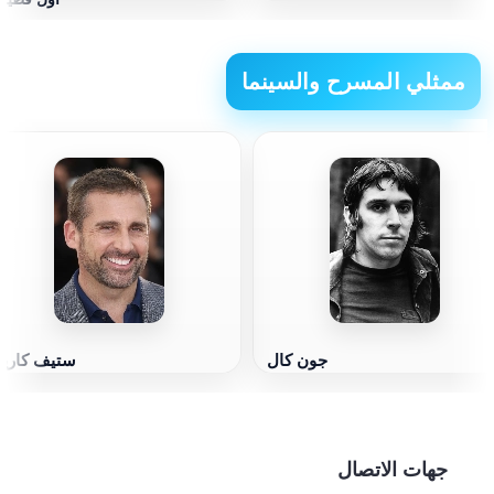
ممثلي المسرح والسينما
جون كال
ستيف كاري
جهات الاتصال