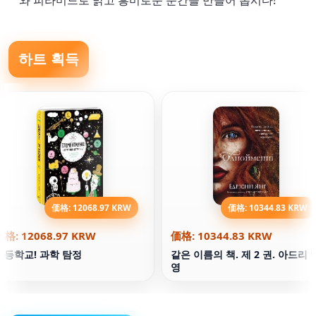
와 피라미드로 밝고 흥미로운 순간을 만들어 봅시다!
하트 획득
価格: 12068.97 KRW
価格: 10344.83 KRW
価格: 12068.97 KRW
価格: 10344.83 KRW
초등학교! 과학 탐정
같은 이름의 책. 제 2 권. 아드리 
영