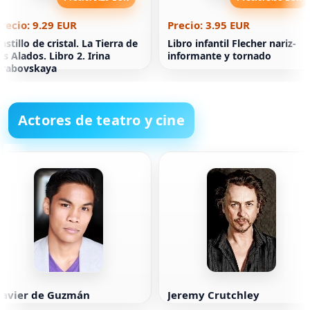
recio: 9.29 EUR
Precio: 3.95 EUR
astillo de cristal. La Tierra de
Libro infantil Flecher nariz-
os Alados. Libro 2. Irina
informante y tornado
Grabovskaya
Actores de teatro y cine
Xavier de Guzmán
Jeremy Crutchley