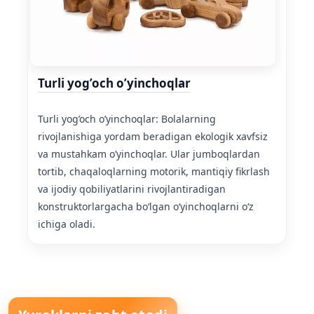
Turli yog’och o’yinchoqlar
Turli yog’och o’yinchoqlar: Bolalarning
rivojlanishiga yordam beradigan ekologik xavfsiz
va mustahkam o’yinchoqlar. Ular jumboqlardan
tortib, chaqaloqlarning motorik, mantiqiy fikrlash
va ijodiy qobiliyatlarini rivojlantiradigan
konstruktorlargacha boʻlgan oʻyinchoqlarni oʻz
ichiga oladi.