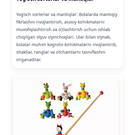
Yog’och sorterlar va mantiqlar: Bolalarda mantiqiy
fikrlashni rivojlantirish, asosiy ko’nikmalarni
muvofiqlashtirish va o’zlashtirish uchun ishlab
chiqilgan o’quv o’yinchoqlari. Ular bilan oʻynab,
bolalar muhim kognitiv koʻnikmalarni rivojlantirib,
shakllar, ranglar va oʻlchamlarni tasniflashni
oʻrganadilar.