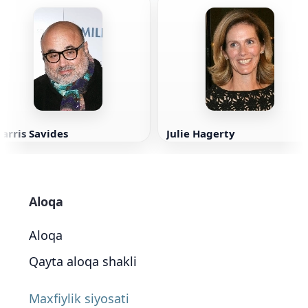
arris Savides
Julie Hagerty
Aloqa
Aloqa
Qayta aloqa shakli
Maxfiylik siyosati