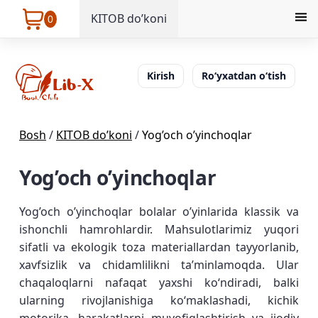
KITOB do’koni
0
Kirish
Ro‘yxatdan o‘tish
Bosh
/
KITOB do’koni
/
Yog’och o’yinchoqlar
Yog’och o’yinchoqlar
Yog’och o’yinchoqlar bolalar o’yinlarida klassik va
ishonchli hamrohlardir. Mahsulotlarimiz yuqori
sifatli va ekologik toza materiallardan tayyorlanib,
xavfsizlik va chidamlilikni taʼminlamoqda. Ular
chaqaloqlarni nafaqat yaxshi koʻndiradi, balki
ularning rivojlanishiga koʻmaklashadi, kichik