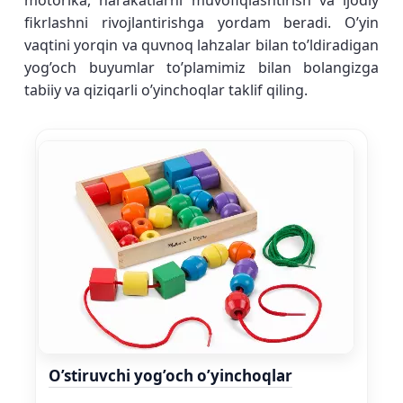
motorika, harakatlarni muvofiqlashtirish va ijodiy
fikrlashni rivojlantirishga yordam beradi. O’yin
vaqtini yorqin va quvnoq lahzalar bilan to’ldiradigan
yog’och buyumlar to’plamimiz bilan bolangizga
tabiiy va qiziqarli o’yinchoqlar taklif qiling.
O’stiruvchi yog’och o’yinchoqlar