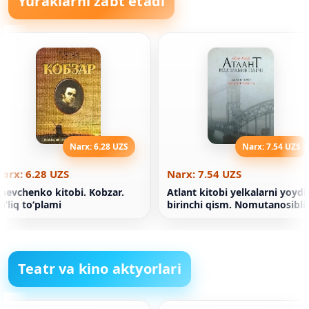
Yuraklarni zabt etadi
Narx: 6.28 UZS
Narx: 7.54 UZS
arx: 6.28 UZS
Narx: 7.54 UZS
hevchenko kitobi. Kobzar.
Atlant kitobi yelkalarni yoydi.
oʻliq toʻplami
birinchi qism. Nomutanosibli
Teatr va kino aktyorlari