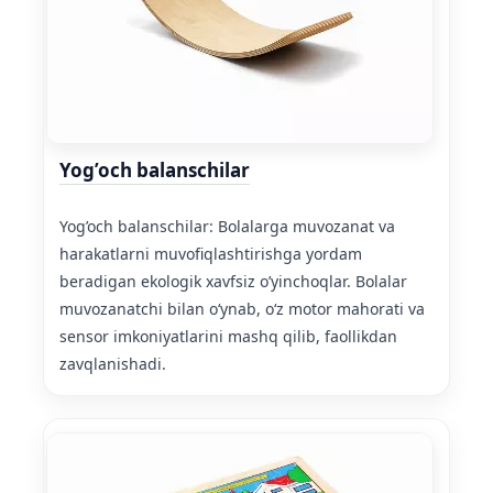
Yog’och balanschilar
Yog’och balanschilar: Bolalarga muvozanat va
harakatlarni muvofiqlashtirishga yordam
beradigan ekologik xavfsiz o’yinchoqlar. Bolalar
muvozanatchi bilan oʻynab, oʻz motor mahorati va
sensor imkoniyatlarini mashq qilib, faollikdan
zavqlanishadi.