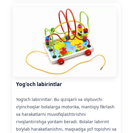
Yog’och labirintlar
Yog’och labirintlar: Bu qiziqarli va o’qituvchi
o’yinchoqlar bolalarga motorika, mantiqiy fikrlash
va harakatlarni muvofiqlashtirishni
rivojlantirishga yordam beradi. Bolalar labirint
bo’ylab harakatlanishni, maqsadga yo’l topishni va