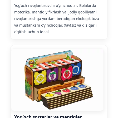
Yog’och rivojlantiruvchi o’yinchoqlar: Bolalarda
motorika, mantiqiy fikrlash va ijodiy qobiliyatni
rivojlantirishga yordam beradigan ekologik toza
va mustahkam o’yinchoqlar. Xavfsiz va qiziqarli
o’qitish uchun ideal.
Yog’och sorterlar va mantiqlar