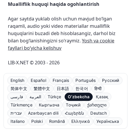
Mualliflik huquqi haqida ogohlantirish
Agar saytda yuklab olish uchun mavjud bo‘lgan
raqamli, audio yoki video materiallar mualliflik
huquqlarini buzadi deb hisoblasangiz, darhol biz
bilan bog‘lanishingizni so‘raymiz.
Yosh va cookie
fayllari bo‘yicha kelishuv
LIB-X.NET © 2003 - 2026
English
Español
Français
Português
Русский
简体中文
繁體中文
日本語
한국어
हिन्दी
فارسی
العربية
Türkçe
Oʻzbekcha
Қазақ
Türkmençe
Кыргызча
Тоҷикӣ
ქართული
עברית
Azərbaycan dili
Հայերեն
Deutsch
Italiano
Polski
Română
Ελληνικά
Українська