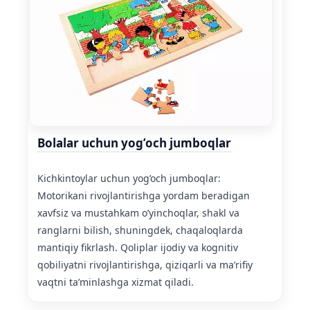
Bolalar uchun yog’och jumboqlar
Kichkintoylar uchun yog’och jumboqlar:
Motorikani rivojlantirishga yordam beradigan
xavfsiz va mustahkam o’yinchoqlar, shakl va
ranglarni bilish, shuningdek, chaqaloqlarda
mantiqiy fikrlash. Qoliplar ijodiy va kognitiv
qobiliyatni rivojlantirishga, qiziqarli va maʼrifiy
vaqtni taʼminlashga xizmat qiladi.