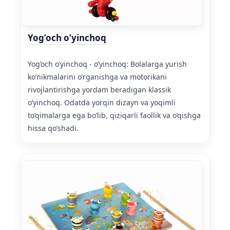
Yog’och o’yinchoq
Yog’och o’yinchoq - o’yinchoq: Bolalarga yurish
ko’nikmalarini o’rganishga va motorikani
rivojlantirishga yordam beradigan klassik
o’yinchoq. Odatda yorqin dizayn va yoqimli
to’qimalarga ega bo’lib, qiziqarli faollik va o’qishga
hissa qo’shadi.