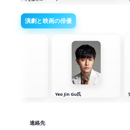
サイクルを破る方法
演劇と映画の俳優
K・クイン
Yeo Jin Gu氏
連絡先