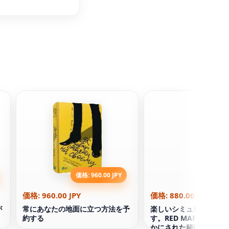
価格: 960.00 JPY
価格: 880
価格: 960.00 JPY
価格: 880.00 JPY
が
常にあなたの地面に立つ方法を予
楽しいシミュレーターを
約する
す。RED MAFIOSIに
かにされた秘密の8-9年