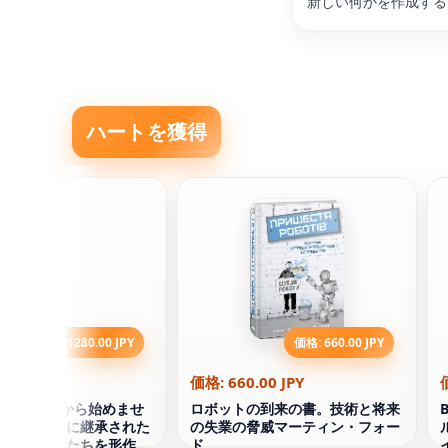
新しい何かを作成する
ハートを獲得
価格: 1280.00 JPY
価格: 660.00 JPY
0.00 JPY
価格: 660.00 JPY
それはあなたから始めませ
ロボットの到来の書。技術と将来
。どのように継承された
の失業の脅威マーティン・フォー
ラウマは私たちを形作
ド