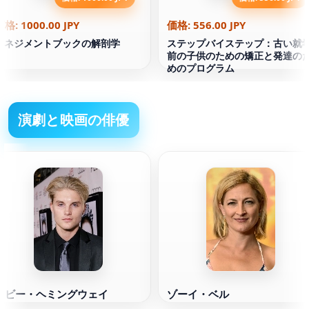
価格: 1000.00 JPY
価格: 556.00 JPY
マネジメントブックの解剖学
ステップバイステップ：古い就
前の子供のための矯正と発達の
めのプログラム
演劇と映画の俳優
トビー・ヘミングウェイ
ゾーイ・ベル