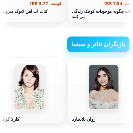
ت: 7.54 IRR
قیمت: 3.77 IRR
تاب چگونه موجودات کوچک زندگی
کتاب آب آهن لایوک میروسلا
می کنند
بازیگران تئاتر و سینما
روان بلانچارد
کارلا کوئود