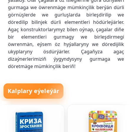
ýasaldy. Olar çagalara öz isleglerine görä dünýäleri
gurmaga we öwrenmäge mümkinçilik berýän dürli
görnüşlerde we gurluşlarda birleşdirilip we
döredilip bilinjek dürli elementleri hödürleýärler.
Agaç konstruktorlarymyz bilen oýnap, çagalar diňe
bir elementleri gurmagy we birleşdirmegi
öwrenmän, eýsem öz hyýallaryny we döredijilik
ukyplaryny ösdürýärler. Çagaňyza agaç
dizaýnerlerimiziň ýygyndysyny gurmaga we
döretmäge mümkinçilik beriň!
Kalplary eýeleýär