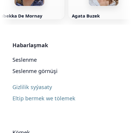
Rebekka De Mornay
Agata Buzek
Habarlaşmak
Seslenme
Seslenme görnüşi
Gizlilik syýasaty
Eltip bermek we tölemek
Kömek