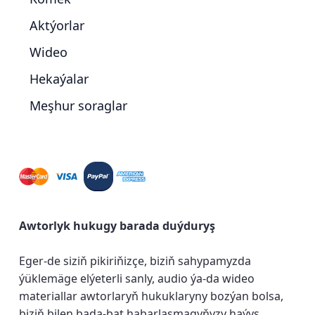
Aktýorlar
Wideo
Hekaýalar
Meşhur soraglar
Awtorlyk hukugy barada duýduryş
Eger-de siziň pikiriňizçe, biziň sahypamyzda
ýüklemäge elýeterli sanly, audio ýa-da wideo
materiallar awtorlaryň hukuklaryny bozýan bolsa,
biziň bilen bada-bat habarlaşmagyňyzy haýyş