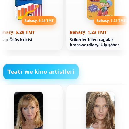
Bahasy: 6.28 TMT
Bahasy: 1.23 TMT
Bahasy: 6.28 TMT
Bahasy: 1.23 TMT
itap Ösüş krizisi
Stikerler bilen çagalar
krosswordlary. Uly şäher
Teatr we kino artistleri