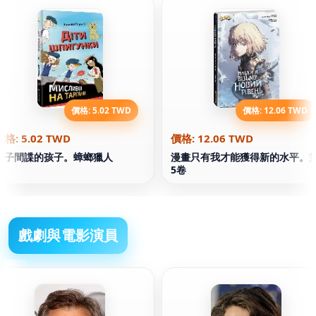
價格: 5.02 TWD
價格: 12.06 TWD
價格: 5.02 TWD
價格: 12.06 TWD
書子間諜的孩子。蟑螂獵人
漫畫只有我才能獲得新的水平。
5卷
戲劇與電影演員