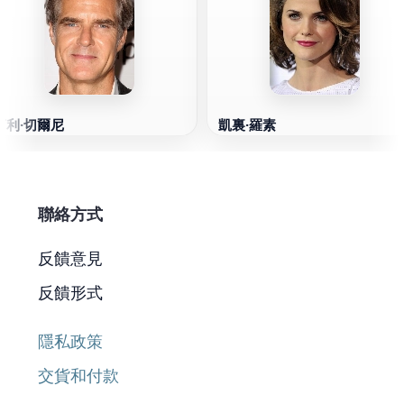
亨利·切爾尼
凱裏·羅素
聯絡方式
反饋意見
反饋形式
隱私政策
交貨和付款