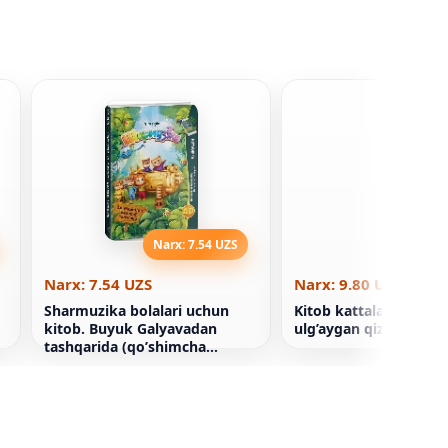
Narx: 7.54 UZS
Narx: 9
Narx: 7.54 UZS
Narx: 9.80 UZS
Sharmuzika bolalari uchun
Kitob kattalarmi? O’si
kitob. Buyuk Galyavadan
ulg’aygan qizlar uchun
tashqarida (qo’shimcha
voqelik)