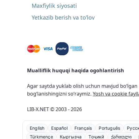
Maxfiylik siyosati
Yetkazib berish va to’lov
Mualliflik huquqi haqida ogohlantirish
Agar saytda yuklab olish uchun mavjud bo‘lgan r
bog‘lanishingizni so‘raymiz.
Yosh va cookie fayll
LIB-X.NET © 2003 - 2026
English
Español
Français
Português
Русс
Türkmençe
Кыргызча
Тоҷикӣ
ქართული