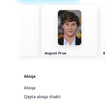
agli
August Prue
Aloqa
Aloqa
Qayta aloqa shakli