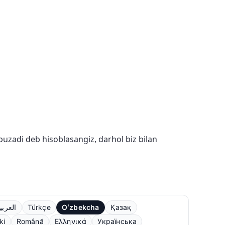
buzadi deb hisoblasangiz, darhol biz bilan
العربي
Türkçe
Oʻzbekcha
Қазақ
ki
Română
Ελληνικά
Українська