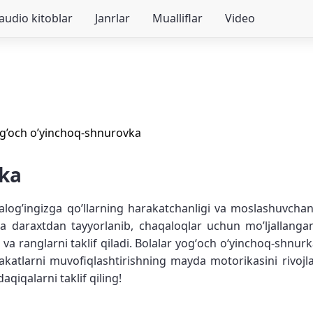
audio kitoblar
Janrlar
Mualliflar
Video
g’och o’yinchoq-shnurovka
vka
log’ingizga qo’llarning harakatchanligi va moslashuvchanl
za daraxtdan tayyorlanib, chaqaloqlar uchun mo’ljallangan
l va ranglarni taklif qiladi. Bolalar yogʻoch oʻyinchoq-shnur
arakatlarni muvofiqlashtirishning mayda motorikasini rivojl
daqiqalarni taklif qiling!