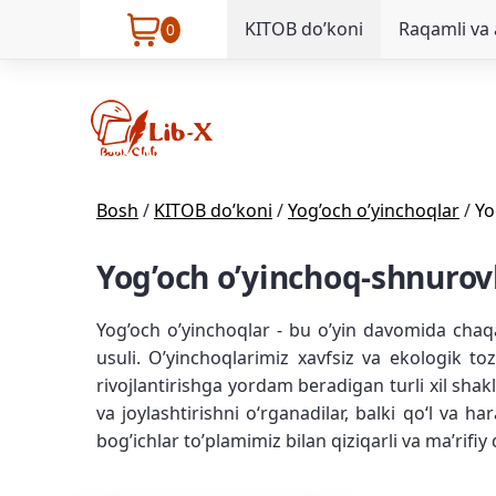
KITOB do’koni
Raqamli va 
0
Bosh
/
KITOB do’koni
/
Yog’och o’yinchoqlar
/
Yo
Yog’och o’yinchoq-shnuro
Yog’och o’yinchoqlar - bu o’yin davomida chaqa
usuli. O’yinchoqlarimiz xavfsiz va ekologik to
rivojlantirishga yordam beradigan turli xil shak
va joylashtirishni oʻrganadilar, balki qoʻl va h
bog’ichlar to’plamimiz bilan qiziqarli va ma’rifiy 