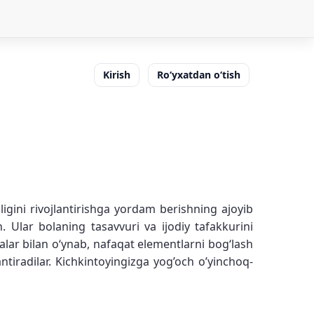
Kirish
Ro‘yxatdan o‘tish
igini rivojlantirishga yordam berishning ajoyib
. Ular bolaning tasavvuri va ijodiy tafakkurini
kalar bilan oʻynab, nafaqat elementlarni bogʻlash
antiradilar. Kichkintoyingizga yog’och o’yinchoq-