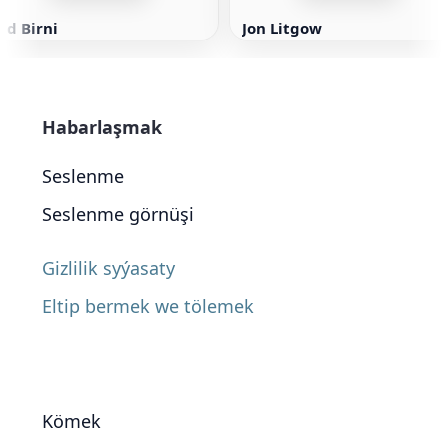
id Birni
Jon Litgow
Habarlaşmak
Seslenme
Seslenme görnüşi
Gizlilik syýasaty
Eltip bermek we tölemek
Kömek