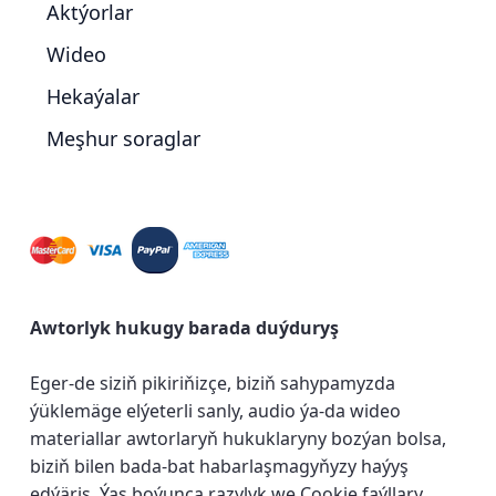
Aktýorlar
Wideo
Hekaýalar
Meşhur soraglar
Awtorlyk hukugy barada duýduryş
Eger-de siziň pikiriňizçe, biziň sahypamyzda
ýüklemäge elýeterli sanly, audio ýa-da wideo
materiallar awtorlaryň hukuklaryny bozýan bolsa,
biziň bilen bada-bat habarlaşmagyňyzy haýyş
edýäris.
Ýaş boýunça razylyk we Cookie faýllary