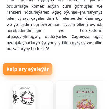
Olar çaganyň hyýalyny we döredijilik pikirini
ösdürmäge kömek edýän dürli görnüşleri we
reňkleri hödürleýärler. Agaç oýunjak-şnurlarymyz
bilen oýnap, çagalar diňe bir elementleri daňmagy
we ýerleşdirmegi öwrenmän, eýsem elleriň ownuk
hereketlendirijiligini we hereketleriň
utgaşdyrylmagyny ösdürýärler. Çagaňyza agaç
oýunjak-şnurlaryň ýygyndysy bilen gyzykly we bilim
pursatlaryny hödürläň!
Kalplary eýeleýär