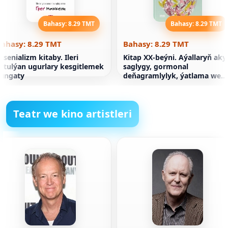
Bahasy: 8.29 TMT
Bahasy: 8.29 TMT
Bahasy: 8.29 TMT
Bahasy: 8.29 TMT
ssenializm kitaby. Ileri
Kitap XX-beýni. Aýallaryň aky
utulýan ugurlary kesgitlemek
saglygy, gormonal
ungaty
deňagramlylyk, ýatlama we
ýat hakda häzirki zaman
ylymlary
Teatr we kino artistleri