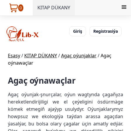
KITAP DÜKANY
0
Giriş
Registrasiýa
Esasy
/
KITAP DÜKANY
/
Agaç oýunjaklar
/
Agaç
oýnawaçlar
Agaç oýnawaçlar
Agaç oýunjak-şnurçalar, oýun wagtynda çagaňyza
hereketlendirijiligi we el çeýeligini ösdürmäge
kömek etmegiň ajaýyp usulydyr. Oýunjaklarymyz
howpsuz we ekologiýa taýdan arassa agaçdan
ýasalýar, bu bolsa olary çagalar üçin amatly edýär.