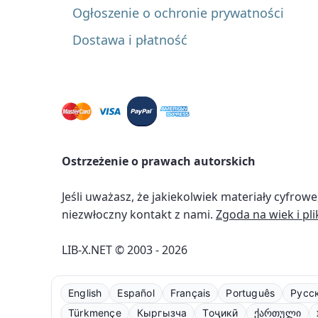
Ogłoszenie o ochronie prywatności
Dostawa i płatność
Ostrzeżenie o prawach autorskich
Jeśli uważasz, że jakiekolwiek materiały cyfro
niezwłoczny kontakt z nami.
Zgoda na wiek i pli
LIB-X.NET © 2003 - 2026
English
Español
Français
Português
Русс
Türkmençe
Кыргызча
Тоҷикӣ
ქართული