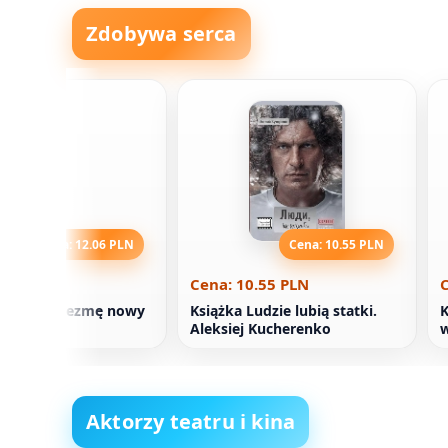
Zdobywa serca
Cena: 12.06 PLN
Cena: 10.55 PLN
2.06 PLN
Cena: 10.55 PLN
C
Tylko ja wezmę nowy
Książka Ludzie lubią statki.
K
 Tom 3
Aleksiej Kucherenko
Aktorzy teatru i kina