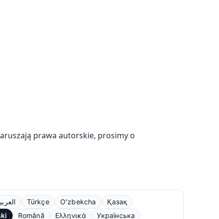
naruszają prawa autorskie, prosimy o
العربي
Türkçe
Oʻzbekcha
Қазақ
ski
Română
Ελληνικά
Українська