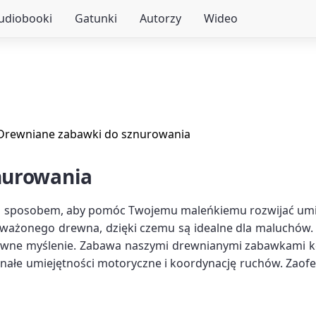
audiobooki
Gatunki
Autorzy
Wideo
Drewniane zabawki do sznurowania
nurowania
sposobem, aby pomóc Twojemu maleńkiemu rozwijać umiej
ażonego drewna, dzięki czemu są idealne dla maluchów. Of
ywne myślenie. Zabawa naszymi drewnianymi zabawkami kor
onałe umiejętności motoryczne i koordynację ruchów. Zaof