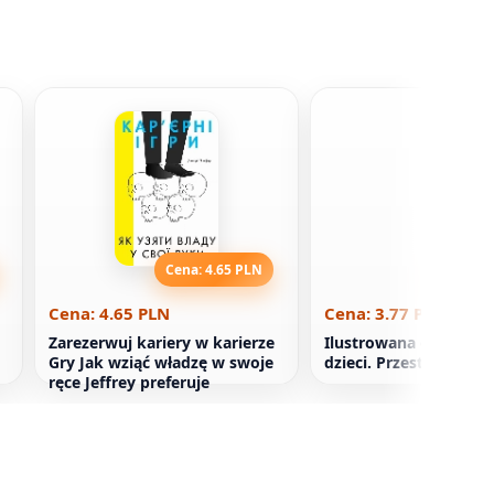
Cena: 4.65 PLN
Cena: 3
Cena: 4.65 PLN
Cena: 3.77 PLN
Zarezerwuj kariery w karierze
Ilustrowana encyklope
Gry Jak wziąć władzę w swoje
dzieci. Przestrzeń
ręce Jeffrey preferuje