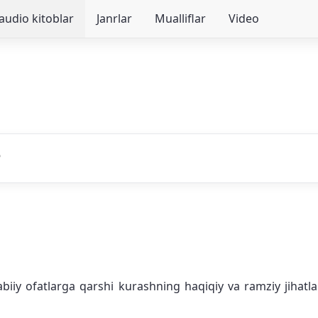
audio kitoblar
Janrlar
Mualliflar
Video
tabiiy ofatlarga qarshi kurashning haqiqiy va ramziy jihatl