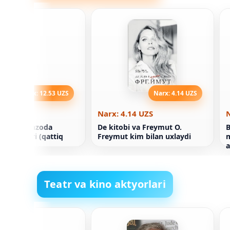
Narx: 12.53 UZS
Narx: 4.14 UZS
2.53 UZS
Narx: 4.14 UZS
N
itobi. Shahzoda
De kitobi va Freymut O.
B
 xotiralari (qattiq
Freymut kim bilan uxlaydi
m
)
a
Teatr va kino aktyorlari