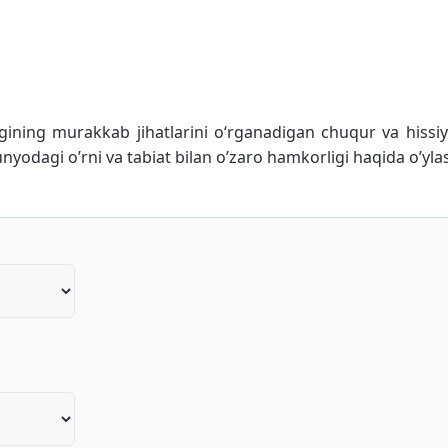
igining murakkab jihatlarini oʻrganadigan chuqur va hissi
unyodagi o’rni va tabiat bilan o’zaro hamkorligi haqida o’yl