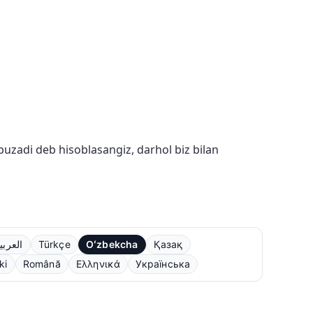
buzadi deb hisoblasangiz, darhol biz bilan
العربي
Türkçe
Oʻzbekcha
Қазақ
ki
Română
Ελληνικά
Українська