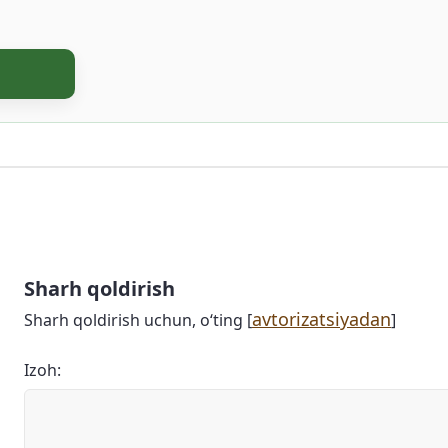
Sharh qoldirish
avtorizatsiyadan
Sharh qoldirish uchun, o‘ting [
]
Izoh: