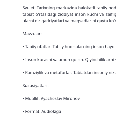
Syujet: Tarixning markazida halokatli tabiiy h
tabiat oʻrtasidagi ziddiyat inson kuchi va zaif
ularni oʻz qadriyatlari va maqsadlarini qayta ko
Mavzular:
• Tabiiy ofatlar: Tabiiy hodisalarning inson hayoti 
• Inson kurashi va omon qolish: Qiyinchiliklarni
• Ramziylik va metaforlar: Tabiatdan insoniy niz
Xususiyatlari:
• Muallif: Vyacheslav Mironov
• Format: Audiokiga