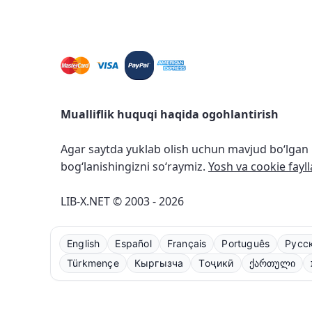
Mualliflik huquqi haqida ogohlantirish
Agar saytda yuklab olish uchun mavjud bo‘lgan r
bog‘lanishingizni so‘raymiz.
Yosh va cookie fayll
LIB-X.NET © 2003 - 2026
English
Español
Français
Português
Русс
Türkmençe
Кыргызча
Тоҷикӣ
ქართული