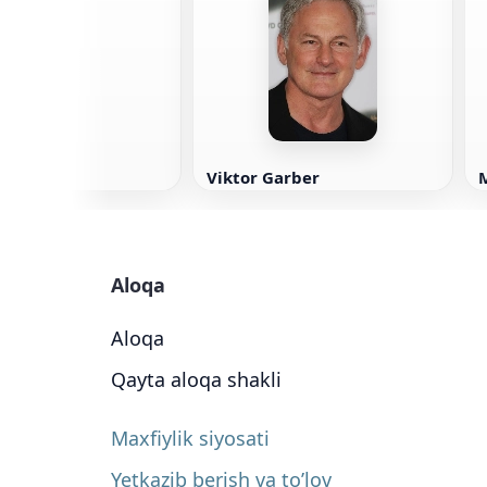
ore
Viktor Garber
M
Aloqa
Aloqa
Qayta aloqa shakli
Maxfiylik siyosati
Yetkazib berish va to’lov