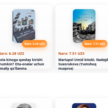
Narx: 6.28 UZS
Narx: 7.51 UZS
arx: 6.28 UZS
Narx: 7.51 UZS
ola kinoga qanday kirishi
Mariupol Umid kitobi. Nadej
umkin? Ota-onalar uchun
Suxorukova (Yumshoq
maliy qo’llanma
muqova)