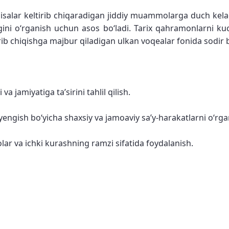
odisalar keltirib chiqaradigan jiddiy muammolarga duch ke
ligini oʻrganish uchun asos boʻladi. Tarix qahramonlarni ku
ʻrib chiqishga majbur qiladigan ulkan voqealar fonida sodir b
va jamiyatiga ta’sirini tahlil qilish.
 yengish boʻyicha shaxsiy va jamoaviy saʼy-harakatlarni oʻrga
olar va ichki kurashning ramzi sifatida foydalanish.