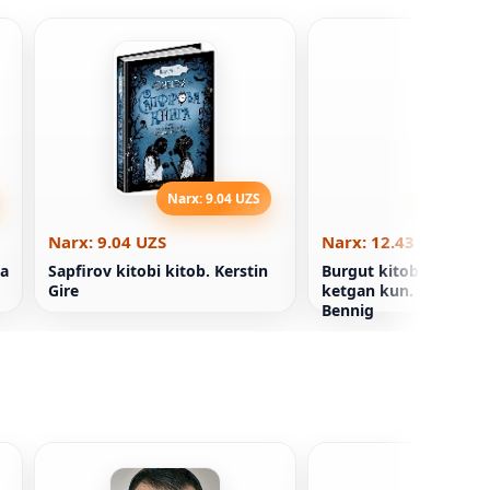
Narx: 9.04 UZS
Narx: 12
Narx: 9.04 UZS
Narx: 12.43 UZS
da
Sapfirov kitobi kitob. Kerstin
Burgut kitobi. Dunyo y
Gire
ketgan kun. 1-kitob 
Bennig