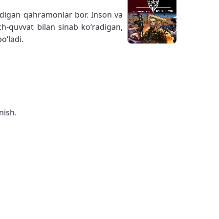
ladigan qahramonlar bor. Inson va
ch-quvvat bilan sinab koʻradigan,
oʻladi.
nish.