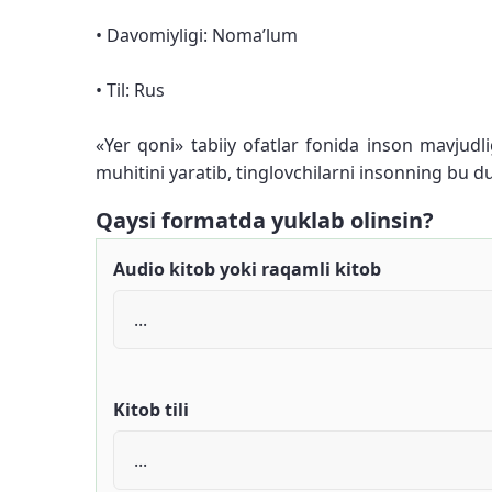
• Davomiyligi: Noma’lum
• Til: Rus
«Yer qoni» tabiiy ofatlar fonida inson mavjudl
muhitini yaratib, tinglovchilarni insonning bu d
Qaysi formatda yuklab olinsin?
Audio kitob yoki raqamli kitob
Kitob tili