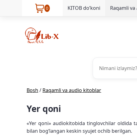
KITOB do’koni
Raqamli va 
0
Bosh
/
Raqamli va audio kitoblar
Yer qoni
«Yer qoni» audiokitobida tinglovchilar oldida 
bilan bogʻlangan keskin syujet ochib berilgan.