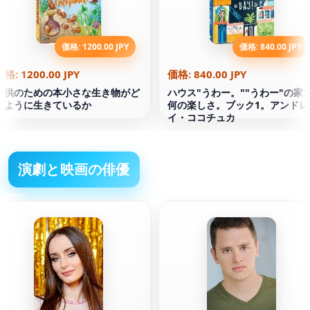
価格: 1200.00 JPY
価格: 840.00 JPY
価格: 1200.00 JPY
価格: 840.00 JPY
子供のための本小さな生き物がど
ハウス"うわー。""うわー"の家
のように生きているか
何の楽しさ。ブック1。アンドレ
イ・ココチュカ
演劇と映画の俳優