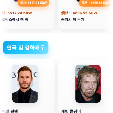
価格: 5517.24 KRW
価格: 16896.55 KRW
価格: 5517.24 KRW
価格: 16896.55 KRW
프로방스에서 책 릭
승리의 책 무기
연극 및 영화배우
라이언 관텐
케빈 콘웨이