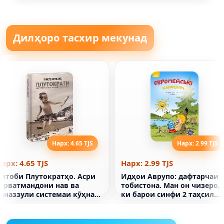
Дилҳоро тасхир мекунад
Нарх: 4.65 TJS
Нарх: 2.99 TJS
арх: 4.65 TJS
Нарх: 2.99 TJS
Китоби Плутократҳо. Асри
Идҳои Аврупо: дафтарчаи
сарватмандони нав ва
тобистона. Ман он чизеро,
таназзули системаи кӯҳнаи
ки барои синфи 2 таҳсил
hrystia Freeland
кардам, муттаҳид мекунам