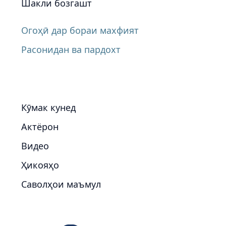
Шакли бозгашт
Огоҳӣ дар бораи махфият
Расонидан ва пардохт
Кӯмак кунед
Актёрон
Видео
Ҳикояҳо
Саволҳои маъмул