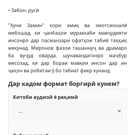
• Забон: русӣ
"Хуни Замин" кори амиқ ва эмотсионалӣ
мебошад, ки ҷанбаҳои мураккаби мавҷудияти
инсонро дар пасманзари офатҳои табиӣ таҳқиқ
мекунад. Миронов фазои ташаннуҷ ва драмаро
ба вуҷуд оварда, шунавандагонро маҷбур
месозад, ки дар бораи мавқеи инсон дар ин
ҷаҳон ва робитаи ӯ бо табиат фикр кунанд.
Дар кадом формат боргирӣ кунем?
Китоби аудиоӣ ё рақамӣ