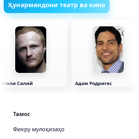
Ҳунармандони театр ва кино
Витали Салий
Адам Родригес
Тамос
Фикру мулоҳизаҳо