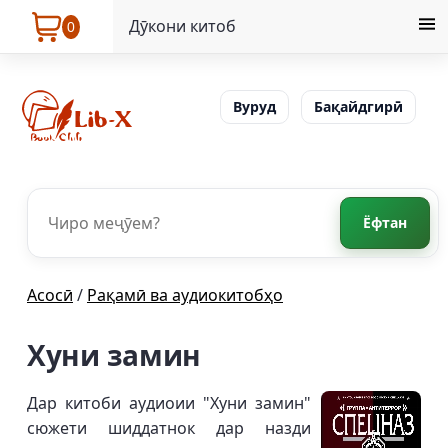
Дӯкони китоб
0
Вуруд
Бақайдгирӣ
Ёфтан
Асосӣ
/
Рақамӣ ва аудиокитобҳо
Хуни замин
Дар китоби аудиоии "Хуни замин"
сюжети шиддатнок дар назди