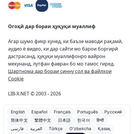
Огоҳӣ дар бораи ҳуқуқи муаллиф
Агар шумо фикр кунед, ки баъзе маводи рақамӣ,
аудио ё видео, ки дар сайти мо барои боргирӣ
дастрасанд, ҳуқуқи муаллифонро вайрон
мекунанд, лутфан фавран бо мо тамос гиред.
Шартнома дар бораи синну сол ва файлҳои
Cookie
LIB-X.NET © 2003 - 2026
English
Español
Français
Português
Русский
简体中文
繁體中文
日本語
한국어
हिन्दी
فارسی
العربية
Türkçe
Oʻzbekcha
Қазақ