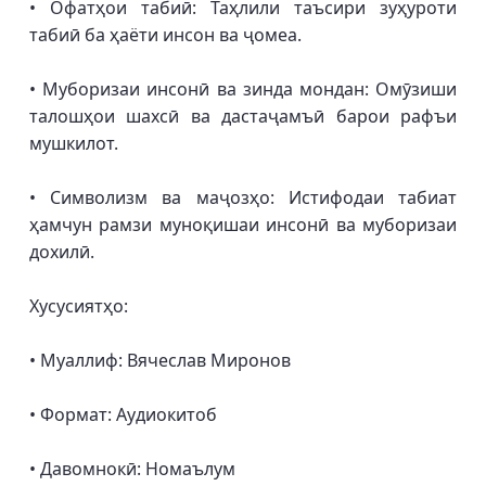
• Офатҳои табиӣ: Таҳлили таъсири зуҳуроти
табиӣ ба ҳаёти инсон ва ҷомеа.
• Муборизаи инсонӣ ва зинда мондан: Омӯзиши
талошҳои шахсӣ ва дастаҷамъӣ барои рафъи
мушкилот.
• Символизм ва маҷозҳо: Истифодаи табиат
ҳамчун рамзи муноқишаи инсонӣ ва муборизаи
дохилӣ.
Хусусиятҳо:
• Муаллиф: Вячеслав Миронов
• Формат: Аудиокитоб
• Давомнокӣ: Номаълум