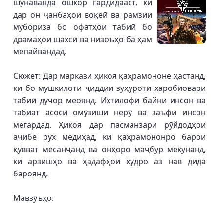
шунаванда ошкор гардидааст, ки
дар он ҷанбаҳои воқеӣ ва рамзии
мубориза бо офатҳои табиӣ бо
драмаҳои шахсӣ ва низоъҳо ба ҳам
мепайвандад.
Сюжет: Дар маркази ҳикоя қаҳрамононе ҳастанд,
ки бо мушкилоти ҷиддии зуҳуроти харобиовари
табиӣ дучор меоянд. Ихтилофи байни инсон ва
табиат асоси омӯзиши нерӯ ва заъфи инсон
мегардад. Ҳикоя дар пасманзари рӯйдодҳои
аҷибе рух медиҳад, ки қаҳрамононро барои
қувват месанҷанд ва онҳоро маҷбур мекунанд,
ки арзишҳо ва ҳадафҳои худро аз нав дида
бароянд.
Мавзӯъҳо: