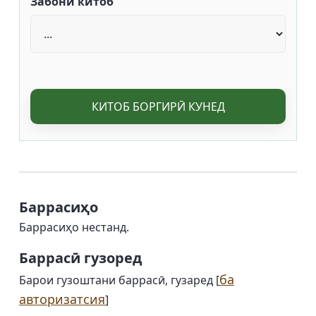
Забони китоб
КИТОБ БОРГИРӢ КУНЕД
Баррасиҳо
Баррасиҳо нестанд.
Баррасӣ гузоред
ба
Барои гузоштани баррасӣ, гузаред [
авторизатсия
]