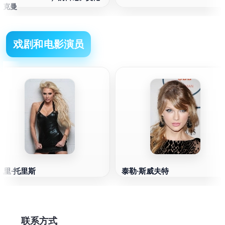
里克曼
戏剧和电影演员
凯里·托里斯
泰勒·斯威夫特
联系方式