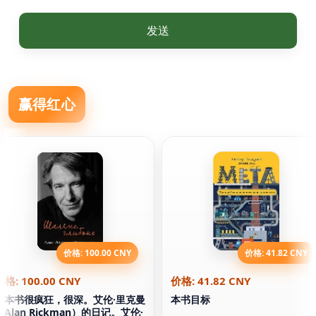
发送
赢得红心
价格: 100.00 CNY
价格: 41.82 CNY
价格: 100.00 CNY
价格: 41.82 CNY
这本书很疯狂，很深。艾伦·里克曼
本书目标
（Alan Rickman）的日记。艾伦·