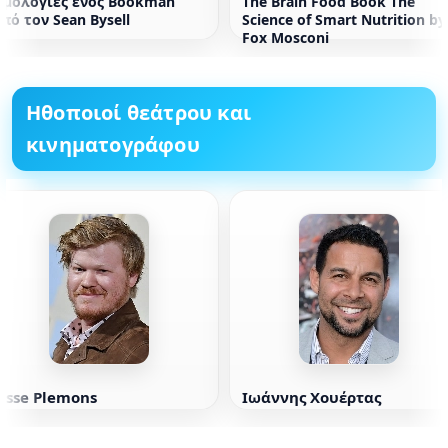
Ομολογίες ενός Bookman
The Brain Food Book The
πό τον Sean Bysell
Science of Smart Nutrition by
Fox Mosconi
Ηθοποιοί θεάτρου και
κινηματογράφου
Jesse Plemons
Ιωάννης Χουέρτας