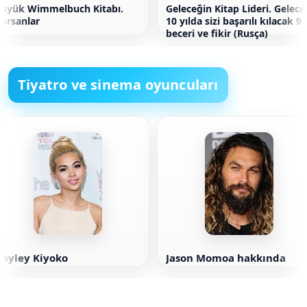
üyük Wimmelbuch Kitabı.
Geleceğin Kitap Lideri. Gelece
orsanlar
10 yılda sizi başarılı kılacak 9
beceri ve fikir (Rusça)
Tiyatro ve sinema oyuncuları
Hayley Kiyoko
Jason Momoa hakkında