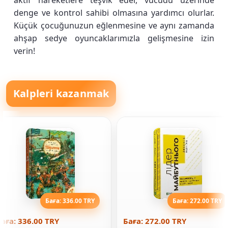
aktif hareketlere teşvik eder, vücudu üzerinde
denge ve kontrol sahibi olmasına yardımcı olurlar.
Küçük çocuğunuzun eğlenmesine ve aynı zamanda
ahşap sedye oyuncaklarımızla gelişmesine izin
verin!
Kalpleri kazanmak
Баға: 336.00 TRY
Баға: 272.00 TRY
аға: 336.00 TRY
Баға: 272.00 TRY