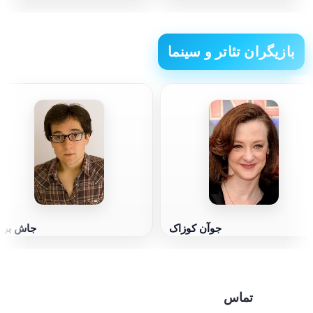
بازیگران تئاتر و سینما
جوآن کوزاک
جاش برن
تماس