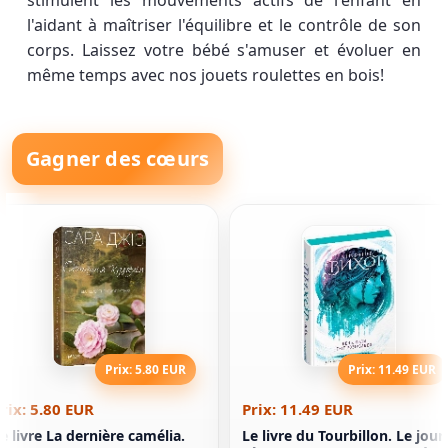
stimulent les mouvements actifs de l'enfant en
l'aidant à maîtriser l'équilibre et le contrôle de son
corps. Laissez votre bébé s'amuser et évoluer en
même temps avec nos jouets roulettes en bois!
Gagner des cœurs
Prix: 5.80 EUR
Prix: 11.49 EUR
rix: 5.80 EUR
Prix: 11.49 EUR
e livre La dernière camélia.
Le livre du Tourbillon. Le jour