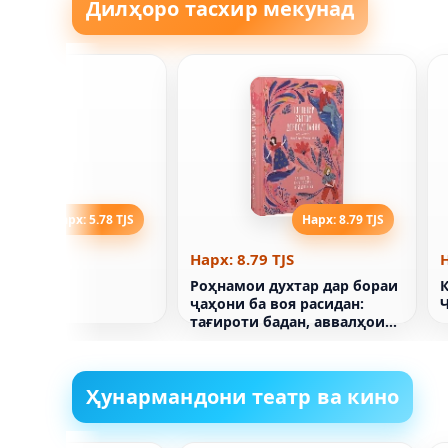
Дилҳоро тасхир мекунад
Нарх: 5.78 TJS
Нарх: 8.79 TJS
78 TJS
Нарх: 8.79 TJS
Н
и китоб
Роҳнамои духтар дар бораи
ҷаҳони ба воя расидан:
тағироти бадан, аввалҳои
моҳ ва мусбатии бадан
Ҳунармандони театр ва кино