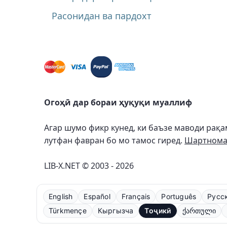
Расонидан ва пардохт
Огоҳӣ дар бораи ҳуқуқи муаллиф
Агар шумо фикр кунед, ки баъзе маводи рақа
лутфан фавран бо мо тамос гиред.
Шартнома 
LIB-X.NET © 2003 - 2026
English
Español
Français
Português
Русс
Türkmençe
Кыргызча
Тоҷикӣ
ქართული