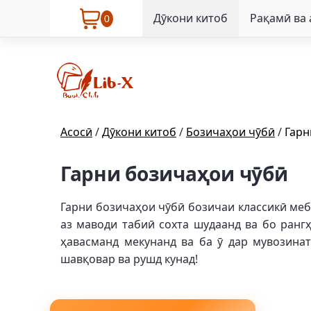
Дӯкони китоб
Рақамӣ ва
0
Асосӣ
/
Дӯкони китоб
/
Бозичаҳои чӯбӣ
/
Гарн
Гарни бозичаҳои чӯбӣ
Гарни бозичаҳои чӯбӣ бозичаи классикӣ меб
аз маводи табиӣ сохта шудаанд ва бо рангҳ
ҳавасманд мекунанд ва ба ӯ дар мувозина
шавқовар ва рушд кунад!