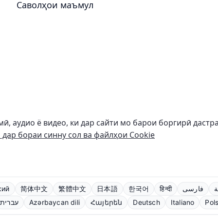
Саволҳои маъмул
мӣ, аудио ё видео, ки дар сайти мо барои боргирӣ даст
дар бораи синну сол ва файлҳои Cookie
кий
简体中文
繁體中文
日本語
한국어
हिन्दी
فارسی
ة
עברית
Azərbaycan dili
Հայերեն
Deutsch
Italiano
Pols