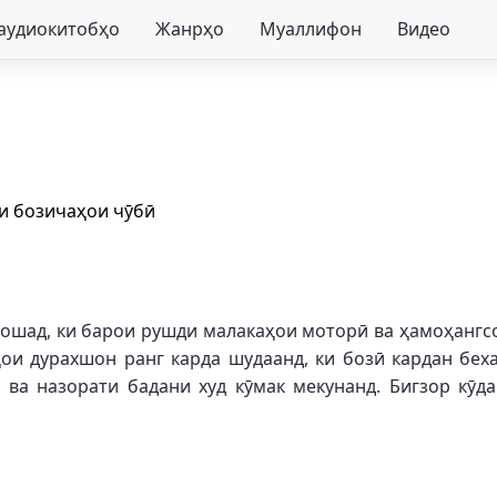
 аудиокитобҳо
Жанрҳо
Муаллифон
Видео
и бозичаҳои чӯбӣ
ошад, ки барои рушди малакаҳои моторӣ ва ҳамоҳангсо
ои дурахшон ранг карда шудаанд, ки бозӣ кардан бех
т ва назорати бадани худ кӯмак мекунанд. Бигзор кӯ