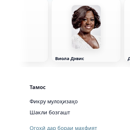
Багли
Виола Дэвис
Тамос
Фикру мулоҳизаҳо
Шакли бозгашт
Огоҳӣ дар бораи махфият