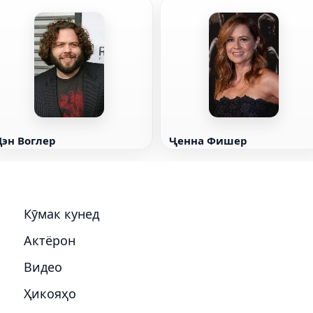
Дэн Воглер
Ҷенна Фишер
Кӯмак кунед
Актёрон
Видео
Ҳикояҳо