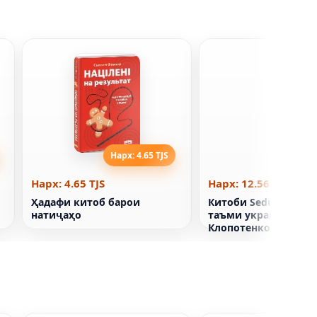
Нарх: 4.65 TJS
Нарх: 12
Нарх: 4.65 TJS
Нарх: 12.56 TJS
Ҳадафи китоб барои
Китоби Seduction хӯ
натиҷаҳо
таъми украинӣ. Евг
Клопотенко