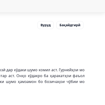
Вуруд
Бақайдгирӣ
зӣ дар кӯдаки шумо комил аст. Гурнейҳои мо
атар аст. Онҳо кӯдакро ба ҳаракатҳои фаъол
даки шумо ҳамзамон бо бозичаҳои чӯбии мо