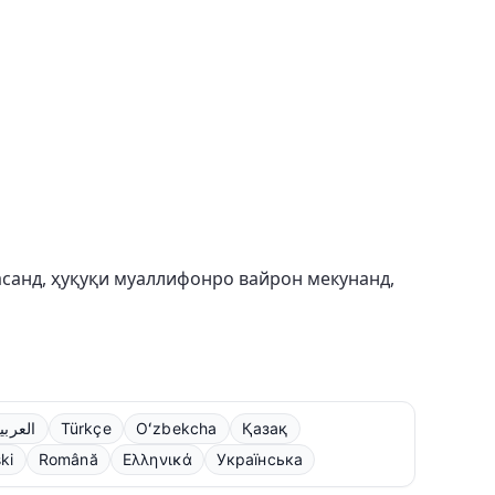
расанд, ҳуқуқи муаллифонро вайрон мекунанд,
العربي
Türkçe
Oʻzbekcha
Қазақ
ki
Română
Ελληνικά
Українська