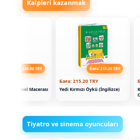
Kalpleri kazanmak
Баға: 256.00 TRY
Баға: 215.20 TRY
56.00 TRY
Баға: 215.20 TRY
Б
torunun Noel Macerası
Yedi Kırmızı Öykü (İngilizce)
K
O
Tiyatro ve sinema oyuncuları