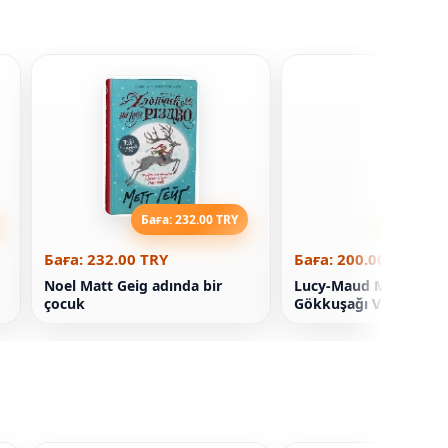
Баға: 232.00 TRY
Баға: 200
Баға: 232.00 TRY
Баға: 200.00 TRY
Noel Matt Geig adında bir
Lucy-Maud Montgome
çocuk
Gökkuşağı Vadisi Çocu