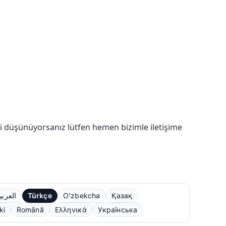
ğini düşünüyorsanız lütfen hemen bizimle iletişime
العربي
Türkçe
Oʻzbekcha
Қазақ
ki
Română
Ελληνικά
Українська