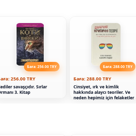
Баға: 256.00 TRY
Баға: 288.00 TRY
аға: 256.00 TRY
Баға: 288.00 TRY
ediler savaşçıdır. Sırlar
Cinsiyet, ırk ve kimlik
rmanı 3. Kitap
hakkında alaycı teoriler. Ve
neden hepimiz için felaketler