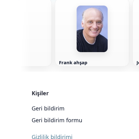
umming
Frank ahşap
J
Kişiler
Geri bildirim
Geri bildirim formu
Gizlilik bildirimi