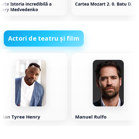
arte Istoria incredibilă a
Cartea Mozart 2. 0. Batu D.
Glory Medvedenko
Actori de teatru și film
Brian Tyree Henry
Manuel Rulfo