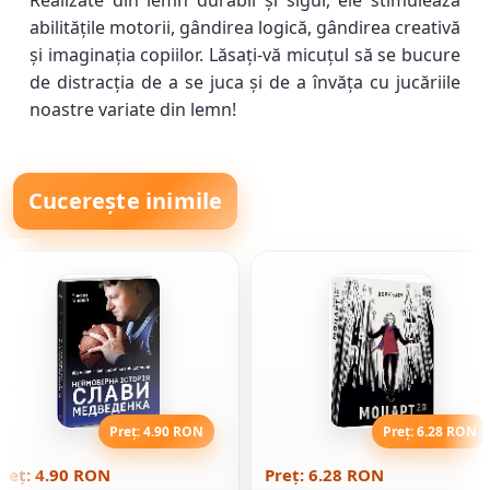
Realizate din lemn durabil și sigur, ele stimulează
abilitățile motorii, gândirea logică, gândirea creativă
și imaginația copiilor. Lăsați-vă micuțul să se bucure
de distracția de a se juca și de a învăța cu jucăriile
noastre variate din lemn!
Cucerește inimile
Preț: 4.90 RON
Preț: 6.28 RON
reț: 4.90 RON
Preț: 6.28 RON