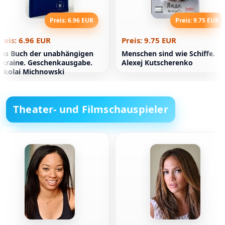
Preis: 6.96 EUR
Preis: 9.75 EUR
reis: 6.96 EUR
Preis: 9.75 EUR
as Buch der unabhängigen
Menschen sind wie Schiffe.
kraine. Geschenkausgabe.
Alexej Kutscherenko
ikolai Michnowski
Theater- und Filmschauspieler